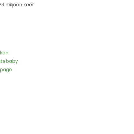
3 miljoen keer
ken
tebaby
upage