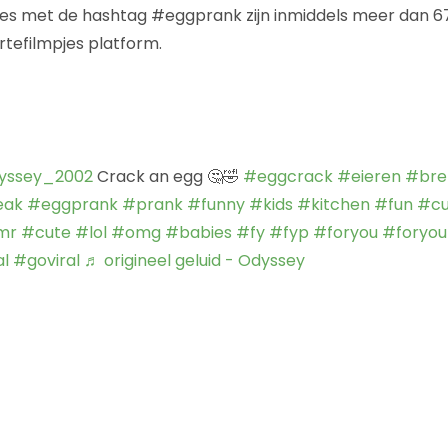
jes met de hashtag #eggprank zijn inmiddels meer dan 67
tefilmpjes platform.
yssey_2002
Crack an egg 🤔🤣
#eggcrack
#eieren
#bre
eak
#eggprank
#prank
#funny
#kids
#kitchen
#fun
#cu
mr
#cute
#lol
#omg
#babies
#fy
#fyp
#foryou
#foryo
al
#goviral
♬ origineel geluid - Odyssey