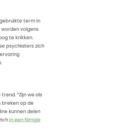
 gebruikte term in
en worden volgens
og te krikken.
se psychiaters zich
 ervaring
.
trend. “Zijn we als
n breken op de
line kunnen delen
zich
in een filmpje