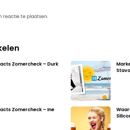
 reactie te plaatsen.
kelen
facts Zomercheck – Durk
Marke
Stavo
acts Zomercheck – Ine
Waaro
Silico