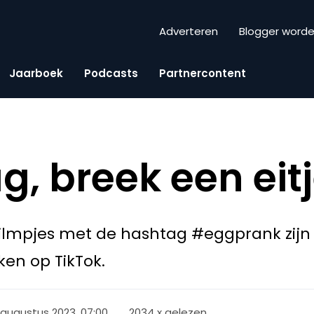
Adverteren
Blogger word
Jaarboek
Podcasts
Partnercontent
g, breek een eit
filmpjes met de hashtag #eggprank zij
ken op TikTok.
 augustus 2023, 07:00
2034 x gelezen