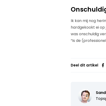
Onschuldi
Ik kan mij nog heri
hardgekookt ei op j
was onschuldig ver
“Is de (profession
Deel dit artikel
Sand
Topsp