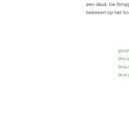
een deuk. De filmp
bekeken op het kor
@od
#br
#as
#vir