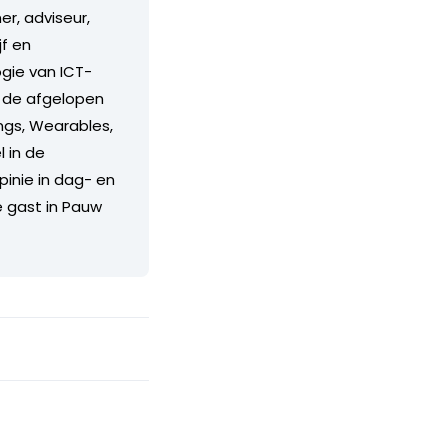
r, adviseur,
f en
ogie van ICT-
n de afgelopen
ings, Wearables,
l in de
pinie in dag- en
e gast in Pauw