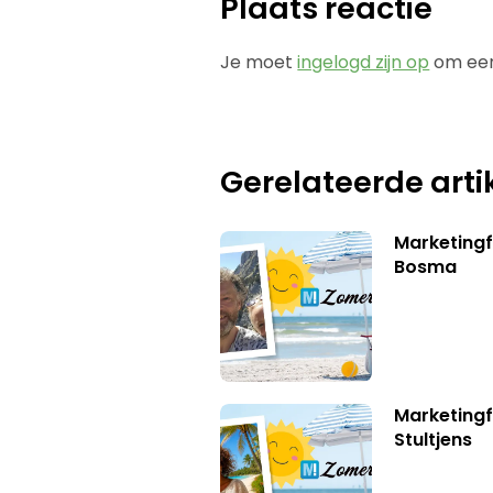
Plaats reactie
Je moet
ingelogd zijn op
om een
Gerelateerde arti
Marketing
Bosma
Marketingf
Stultjens