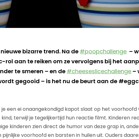
 nieuwe bizarre trend. Na de
#poopchallenge
– w
-rol aan te reiken om ze vervolgens bij het aan
nder te smeren – en de
#cheeseslicechallenge
– 
wordt gegooid – is het nu de beurt aan de #egg
t je een ei onaangekondigd kapot slaat op het voorhoofd 
nd, terwijl je tegelijkertijd hun reactie filmt. Kinderen r
ige kinderen zien direct de humor van deze grap in, ande
 pijnlijke voorhoofd en barsten in huilen uit. Ouders daar