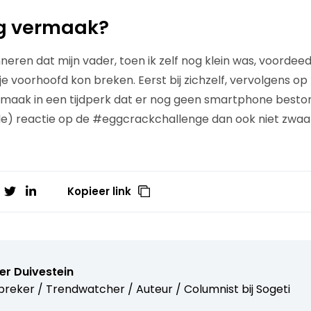
g vermaak?
nneren dat mijn vader, toen ik zelf nog klein was, voordee
e voorhoofd kon breken. Eerst bij zichzelf, vervolgens op m
maak in een tijdperk dat er nog geen smartphone bestond.
ele) reactie op de #eggcrackchallenge dan ook niet zwaa
Kopieer link
er Duivestein
reker / Trendwatcher / Auteur / Columnist bij
Sogeti