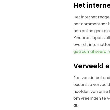
Het intern
Het internet reagee
het commentaar bij
hen online geëxplo
Kinderen lopen zelf
over dit internetfe
getraumatiseerd r
Verveeld e
Een van de beken
ouders zo verveeld
hoofden van onze k
om vreemden te ve
af.