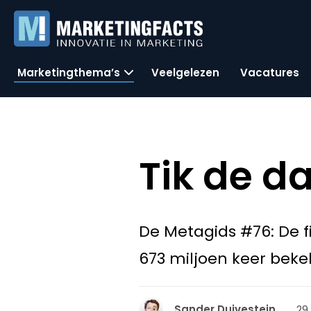
Marketingthema’s
Veelgelezen
Vacatures
Tik de da
De Metagids #76: De 
673 miljoen keer beke
29
Sander Duivestein