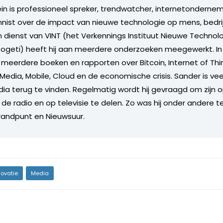
in is professioneel spreker, trendwatcher, internetonderneme
nist over de impact van nieuwe technologie op mens, bedrij
n dienst van VINT (het Verkennings Instituut Nieuwe Technol
Sogeti) heeft hij aan meerdere onderzoeken meegewerkt. I
ij meerdere boeken en rapporten over Bitcoin, Internet of Th
 Media, Mobile, Cloud en de economische crisis. Sander is vee
dia terug te vinden. Regelmatig wordt hij gevraagd om zijn o
de radio en op televisie te delen. Zo was hij onder andere t
randpunt en Nieuwsuur.
novatie
Media