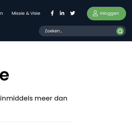
Inloggen
en
Missie & Visie
je
n inmiddels meer dan