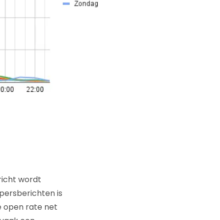
richt wordt
persberichten is
e open rate net