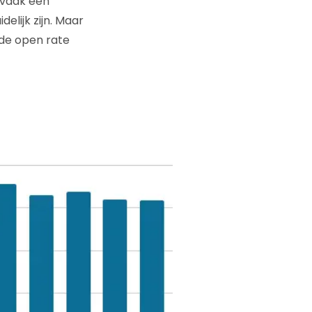
 vaak een
elijk zijn. Maar
lde open rate