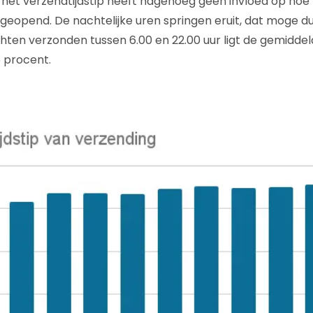
het verzendtijdstip heeft nagenoeg geen invloed op hoe
eopend. De nachtelijke uren springen eruit, dat moge duid
chten verzonden tussen 6.00 en 22.00 uur ligt de gemidde
 procent.