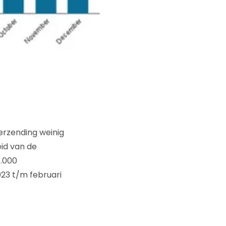
erzending weinig
eid van de
4.000
023 t/m februari