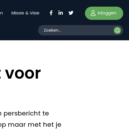
Inloggen
en
Missie & Visie
t voor
 persbericht te
top maar met het je