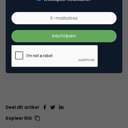
Wat is er nog meer mogelijk?
In deze blogreeks nemen we je mee in de
wereld van de cookieless era.
Hier vind je links
naar al onze eerdere blogs
op Marketingfacts.
Deel dit artikel
Kopieer link