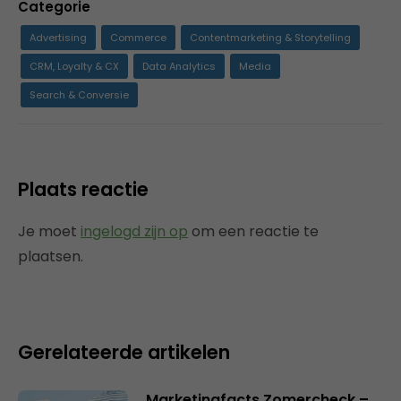
Categorie
Advertising
Commerce
Contentmarketing & Storytelling
CRM, Loyalty & CX
Data Analytics
Media
Search & Conversie
Plaats reactie
Je moet
ingelogd zijn op
om een reactie te
plaatsen.
Gerelateerde artikelen
Marketingfacts Zomercheck –