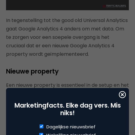
In tegenstelling tot the good old Universal Analytics
gaat Google Analytics 4 anders om met data. Om
te zorgen voor een soepele overgang is het
cruciaal dat er een nieuwe Google Analytics 4
property wordt geïmplementeerd.
Nieuwe property
Een nieuwe property is essentieel in de setup en het
uiteindelijke gebruik van Google Analytics 4. Maar
een nieuwe property houdt in dat er geen data is
Marketingfacts. Elke dag vers. Mis
om te zien, analyseren of te optimaliseren. Daarom
niks!
moet elke adverteerder er werk van maken om de
Dagelijkse nieuwsbrief
nieuwe property zo snel mogelijk te installeren. Je