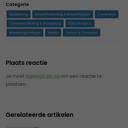
Categorie
Advertising
Brand Positioning & Brand Purpose
Commerce
Contentmarketing & Storytelling
Data Analytics
Marketingstrategie
Media
Search & Conversie
Plaats reactie
Je moet
ingelogd zijn op
om een reactie te
plaatsen.
Gerelateerde artikelen