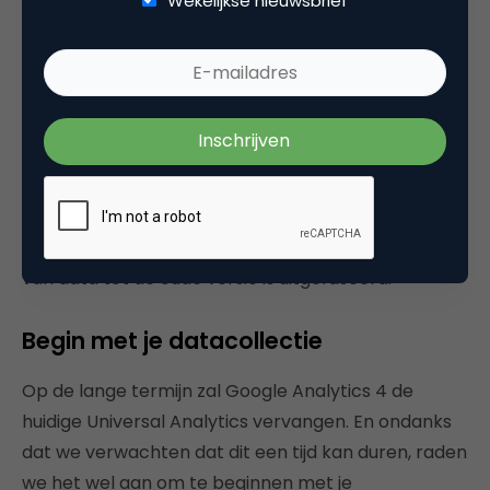
Wekelijkse nieuwsbrief
kunt alle gegevens zien die binnenkomen in je
Universal Google Analytics, zoals je nu al gewend
bent. In de tussentijd verzamel je inkomende data
binnen je Google Analytics 4 property. Dit betekent
dat zowel de nieuwe als oude versie Analytics data
verzamelt. Hierdoor kun je duidelijk de verschillen
tussen de beide versies zien, maar nog belangrijker
is dat je het risico van dataverlies in de toekomst
beperkt. Je wilt niet wachten met het verzamelen
van data tot de oude versie is uitgefaseerd.
Begin met je datacollectie
Op de lange termijn zal Google Analytics 4 de
huidige Universal Analytics vervangen. En ondanks
dat we verwachten dat dit een tijd kan duren, raden
we het wel aan om te beginnen met je