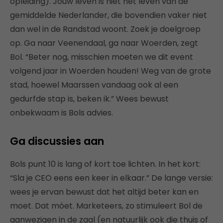
opleiding). Jouw leven is niet het leven van de
gemiddelde Nederlander, die bovendien vaker niet
dan wel in de Randstad woont. Zoek je doelgroep
op. Ga naar Veenendaal, ga naar Woerden, zegt
Bol. “Beter nog, misschien moeten we dit event
volgend jaar in Woerden houden! Weg van de grote
stad, hoewel Maarssen vandaag ook al een
gedurfde stap is, beken ik.” Wees bewust
onbekwaam is Bols advies.
Ga discussies aan
Bols punt 10 is lang of kort toe lichten. In het kort:
“Sla je CEO eens een keer in elkaar.” De lange versie:
wees je ervan bewust dat het altijd beter kan en
moet. Dat móet. Marketeers, zo stimuleert Bol de
aanwezigen in de zaal (en natuurlijk ook die thuis of