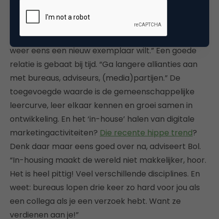
kortlopende liefdesaffaires. Begint-ie niet aan, daar
bouw je geen relatie mee op. Punt 7 in zijn missie.
“Je ruilt je vrouw ook niet na twee jaar in omdat je
weer eens een nieuw exemplaar wilt.” Een goede
relatie is gebaat bij tijd. “Ga langere allianties aan
met bureaus, adviseurs, (media)partijen.” De
toegevoegde waarde is de gemeenschappelijke
leercurve, leer elkaar kennen en groei samen in
ontwikkeling. En het ‘in-house’ halen van digitale
marketingactiviteiten?
Die recente hippe trend
?
Denk daar maar eens goed over na, adviseert Bol.
“In-housing maakt de wereld niet makkelijker, hoor.
Het is heel pittig! Veel verschillende disciplines. En
weet: bureaus lopen drie keer zo hard voor jou als
een collega als je een verzoek hebt. Want ze
verdienen aan je!”