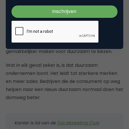
Maar marketingdenkers wijzen al jaren terecht op
de kloof tussen willen en doen. Consumenten
handelen lang niet altijd naar hun eigen groene
waarden als ze in de winkel lopen of online
shoppen. Misschien is het wel juist daarom dat
consumenten graag willen dat bedrijven het hen
gemakkelijker maken voor duurzaam te kiezen.
Wat in elk geval zeker is, is dat duurzaam
ondernemen loont. Het leidt tot sterkere merken
en meer sales. Bedrijven die de consument op weg
helpen naar een nieuw duurzaam normaal doen het
domweg beter.
Kantar is lid van de
Top Marketing Club