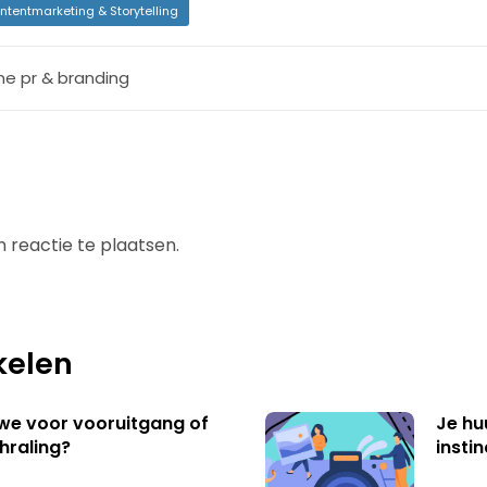
ntentmarketing & Storytelling
ine pr & branding
 reactie te plaatsen.
kelen
 we voor vooruitgang of
Je hu
hraling?
insti