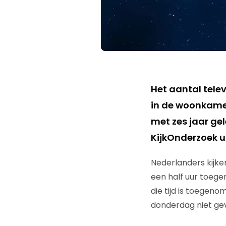
Het aantal tele
in de woonkamer 
met zes jaar ge
KijkOnderzoek ui
Nederlanders kijken
een half uur toege
die tijd is toegeno
donderdag niet ge