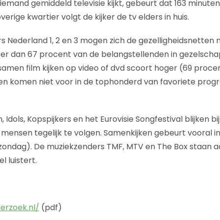
e iemand gemiddeld televisie kijkt, gebeurt dat 163 minut
erige kwartier volgt de kijker de tv elders in huis.
s Nederland 1, 2 en 3 mogen zich de gezelligheidsnetten 
er dan 67 procent van de belangstellenden in gezelscha
amen film kijken op video of dvd scoort hoger (69 procent
n komen niet voor in de tophonderd van favoriete pro
Idols, Kopspijkers en het Eurovisie Songfestival blijken bij
ensen tegelijk te volgen. Samenkijken gebeurt vooral i
 zondag). De muziekzenders TMF, MTV en The Box staan a
l luistert.
erzoek.nl/
(pdf)