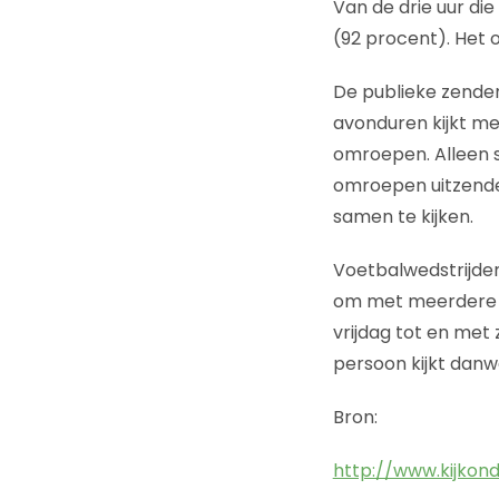
Van de drie uur di
(92 procent). Het ov
De publieke zender
avonduren kijkt me
omroepen. Alleen s
omroepen uitzende
samen te kijken.
Voetbalwedstrijden, 
om met meerdere m
vrijdag tot en met
persoon kijkt danwe
Bron:
http://www.kijkond