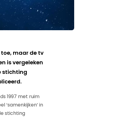
 toe, maar de tv
en is vergeleken
 stichting
bliceerd.
inds 1997 met ruim
l ‘samenkijken’ in
e stichting