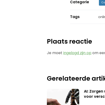
Categorie
Co
Tags
onl
Plaats reactie
Je moet
ingelogd zijn op
om een
Gerelateerde arti
AI: Zorgen
voor versc