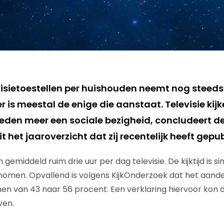
visietoestellen per huishouden neemt nog steeds
is meestal de enige die aanstaat. Televisie kijk
leden meer een sociale bezigheid, concludeert de
t het jaaroverzicht dat zij recentelijk heeft gepu
 gemiddeld ruim drie uur per dag televisie. De kijktijd is s
nomen. Opvallend is volgens KijkOnderzoek dat het aandee
men van 43 naar 56 procent. Een verklaring hiervoor kon d
ven.