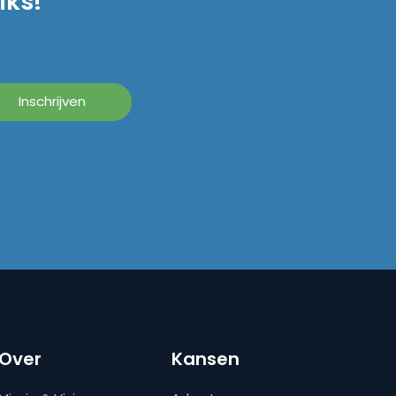
iks!
Over
Kansen