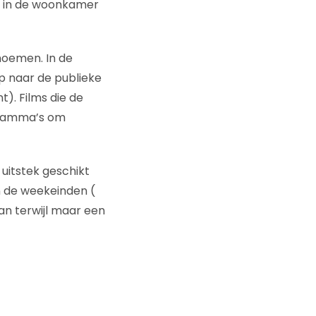
en in de woonkamer
noemen. In de
p naar de publieke
). Films die de
gramma’s om
 uitstek geschikt
n de weekeinden (
an terwijl maar een