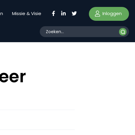
Inloggen
en
Missie & Visie
meer