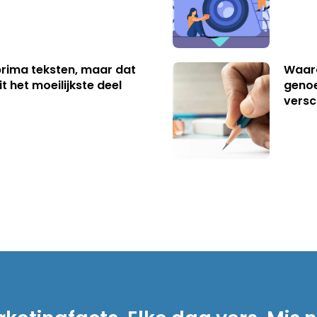
 prima teksten, maar dat
Waaro
t het moeilijkste deel
genoe
versc