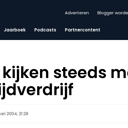
Adverteren
Blogger word
Jaarboek
Podcasts
Partnercontent
e kijken steeds 
ijdverdrijf
ari 2004, 21:28