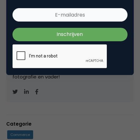
Marco Derksen
Partner bij
Upstream
Oprichter/partner Upstream, Marketingfacts,
Arnhem Direct, SportNext, TravelNext, RvT VPRO,
Bestuur Luxor Live, social business, onderwijs,
fotografie en vader!
Categorie
Commerce