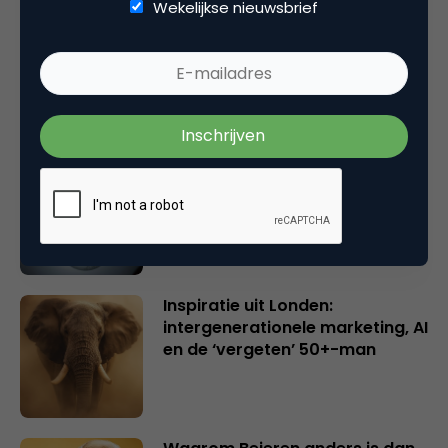
Wekelijkse nieuwsbrief
Rebel with or without a cause?
Wake-upcall voor ontwerpers
en merkeigenaren
Creatieve sector als aanjager
van innovatie en ontsluiter en
verbinder van industrieën
belangrijker en urgenter dan
ooit
Inspiratie uit Londen:
intergenerationele marketing, AI
en de ‘vergeten’ 50+-man