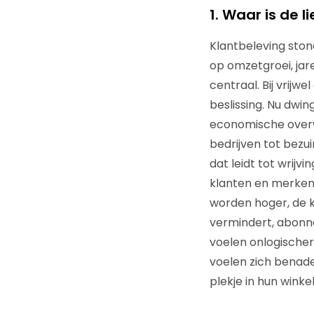
1. Waar is de l
Klantbeleving ston
op omzetgroei, jar
centraal. Bij vrijwel
beslissing. Nu dwin
economische over
bedrijven tot bezui
dat leidt tot wrijvi
klanten en merken.
worden hoger, de k
vermindert, abon
voelen onlogischer
voelen zich benade
plekje in hun wink