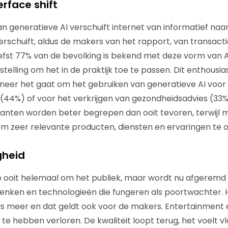
erface shift
 generatieve AI verschuift internet van informatief naar 
erschuift, aldus de makers van het rapport, van transact
iefst 77% van de bevolking is bekend met deze vorm van AI
stelling om het in de praktijk toe te passen. Dit enthous
neer het gaat om het gebruiken van generatieve AI voor 
(44%) of voor het verkrijgen van gezondheidsadvies (33%)
lanten worden beter begrepen dan ooit tevoren, terwijl 
 zeer relevante producten, diensten en ervaringen te o
gheid
de ooit helemaal om het publiek, maar wordt nu afgeremd
denken en technologieën die fungeren als poortwachter. 
eds meer en dat geldt ook voor de makers. Entertainmen
 te hebben verloren. De kwaliteit loopt terug, het voelt vl