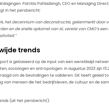
tdagingen. Patritia Pahladsingh, CEO en Managing Direc
gt in het persbericht:
perk, het decennium van deconstructie, gekenmerkt door
n en de snelle opkomst van AI, vereist van CMO’s een 
tiviteit.”
dwijde trends
pport is gebaseerd op de input van een wereldwijd netwer
ten, sociologen en antropologen. In augustus 2023 zijn 1
raagd om de bevindingen te valideren. Dit heeft geleid tot
ag van mensen die het bedrijfsleven, de cultuur en de sam
ends (uit het persbericht):