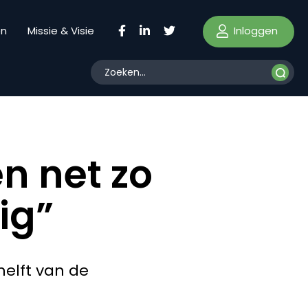
Inloggen
en
Missie & Visie
n net zo
ig”
helft van de