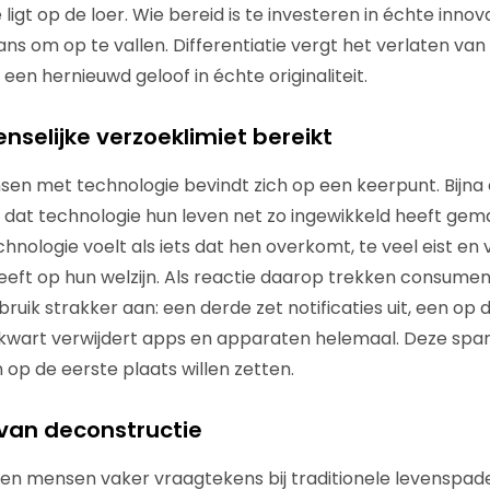
ligt op de loer. Wie bereid is te investeren in échte innova
ns om op te vallen. Differentiatie vergt het verlaten van 
een hernieuwd geloof in échte originaliteit.
enselijke verzoeklimiet bereikt
sen met technologie bevindt zich op een keerpunt. Bijna
at technologie hun leven net zo ingewikkeld heeft gema
hnologie voelt als iets dat hen overkomt, te veel eist en
eeft op hun welzijn. Als reactie daarop trekken consume
uik strakker aan: een derde zet notificaties uit, een op d
kwart verwijdert apps en apparaten helemaal. Deze span
 op de eerste plaats willen zetten.
van deconstructie
n mensen vaker vraagtekens bij traditionele levenspaden