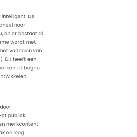
intelligent. De
ioneel naar
, en er bestaat al
iasme wordt met
het voltooien van
. Dit heeft een
merken dit begrip
ntwikkelen.
 door
Het publiek
t en merkcontent
ak en leeg.