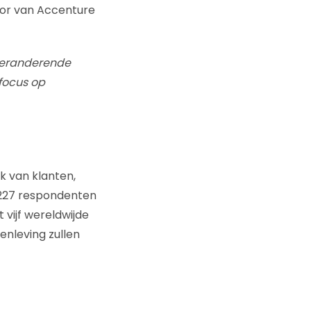
tor van Accenture
 veranderende
focus op
k van klanten,
5.227 respondenten
 vijf wereldwijde
enleving zullen