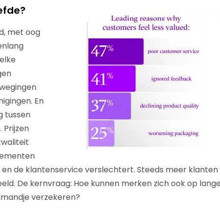
iefde?
d, met oog
enlang
 elke
gen
wegingen
nigingen. En
ng tussen
 Prijzen
waliteit
nementen
 en de klantenservice verslechtert. Steeds meer klante
eld. De kernvraag: Hoe kunnen merken zich ook op lange
elmandje verzekeren?