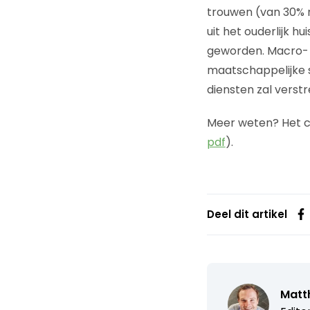
trouwen (van 30% n
uit het ouderlijk h
geworden. Macro- e
maatschappelijke 
diensten zal verstr
Meer weten? Het 
pdf
).
Deel dit artikel
Matth