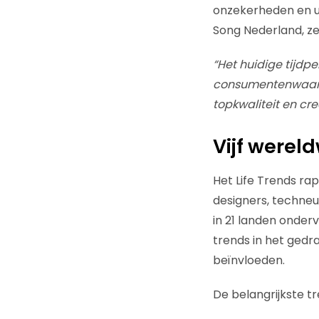
onzekerheden en ui
Song Nederland, ze
“Het huidige tijd
consumentenwaarde
topkwaliteit en crea
Vijf werel
Het Life Trends ra
designers, techneu
in 21 landen onderv
trends in het gedr
beïnvloeden.
De belangrijkste tr