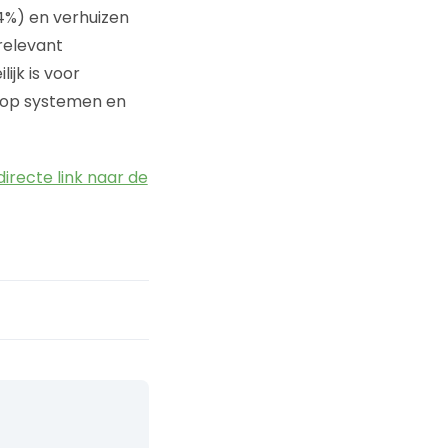
4%) en verhuizen
 relevant
jk is voor
 op systemen en
directe link naar de