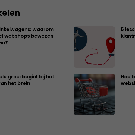
kelen
winkelwagens: waarom
5 les
eel webshops bewezen
klant
en?
e groei begint bij het
Hoe b
van het brein
websh