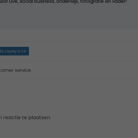
xor Live, social business, onderwijs, fotografie en vader!
M, Loyalty & CX
tomer service
 reactie te plaatsen.