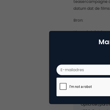
teasercampagne op
datum dat de films
Bron:
Nieuwsbrief Adma
Mar
Deel dit artikel
Marc
Partn
Oprichter/partn