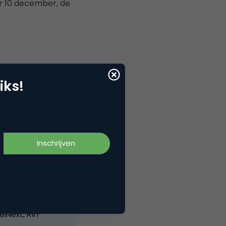
r 10 december, de
iks!
elNext, RvT