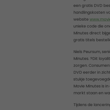
een gratis DVD bes
handlingskosten van
website
www.movi
unieke code die on
Minutes direct bij
gratis titels bestell
Niels Peursum, sen
Minutes. ?Dit loya
zorgen. Consumente
DVD eerder in zich
stukje toegevoegd
Movie Minutes is i
markt staan en waa
Tijdens de lanceri