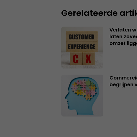
Gerelateerde arti
Verlaten 
laten zov
omzet ligg
Commerciël
begrijpen 