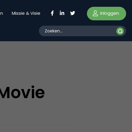
Inloggen
en
Missie & Visie
Movie