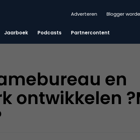
Adverteren
Blogger word
Jaarboek
Podcasts
Partnercontent
lamebureau en
k ontwikkelen ?
?