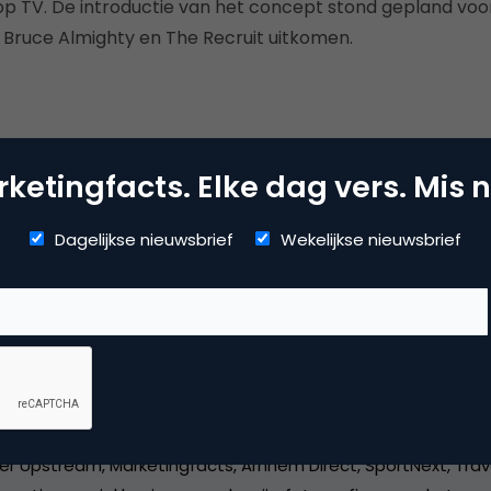
 TV. De introductie van het concept stond gepland voo
 Bruce Almighty en The Recruit uitkomen.
nager
ketingfacts. Elke dag vers. Mis n
Dagelijkse nieuwsbrief
Wekelijkse nieuwsbrief
Kopieer link
o Derksen
er bij
Upstream
er Upstream, Marketingfacts, Arnhem Direct, SportNext, Trav