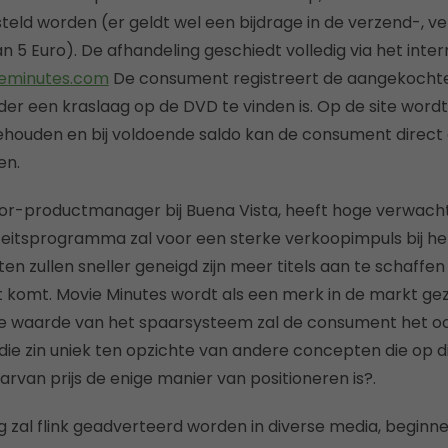
teld worden (er geldt wel een bijdrage in de verzend-, v
 5 Euro). De afhandeling geschiedt volledig via het inter
eminutes.com
De consument registreert de aangekochte
der een kraslaag op de DVD te vinden is. Op de site wordt
gehouden en bij voldoende saldo kan de consument direct
en.
ior-productmanager bij Buena Vista, heeft hoge verwach
liteitsprogramma zal voor een sterke verkoopimpuls bij he
n zullen sneller geneigd zijn meer titels aan te schaffen
t komt. Movie Minutes wordt als een merk in de markt ge
e waarde van het spaarsysteem zal de consument het ook
n die zin uniek ten opzichte van andere concepten die op 
rvan prijs de enige manier van positioneren is?.
ng zal flink geadverteerd worden in diverse media, begin