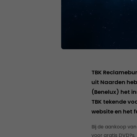
TBK Reclamebure
uit Naarden he
(Benelux) het i
TBK tekende voo
website en het f
Bij de aankoop va
voor gratis DVD?s.