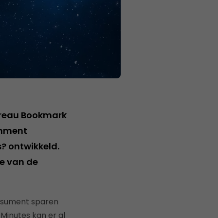
ureau Bookmark
inment
? ontwikkeld.
ie van de
onsument sparen
Minutes kan er al