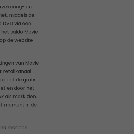
erzekering- en
net, middels de
 DVD via een
 het saldo Movie
 op de website
tingen van Movie
t retailkanaal
 opdat de gratis
zet en door het
 als merk zien.
dit moment in de
nend met een