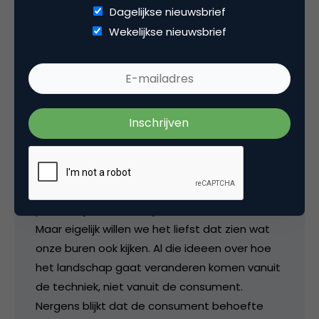
Dagelijkse nieuwsbrief
Daarnaast is TV maken duur. Tuurlijk komen er
Wekelijkse nieuwsbrief
honderden kanalen, maar de meeste van die
kanalen zullen of low cost (reality TV etc.) of
herhalingen uitzenden. Ook over vijf jaar willen
mensen nog steeds weten wie weet ik veel
welke show dan populair is heeft gewonnen
en zal dus heel Nederland aan de buis
gekluisterd zitten.
Tuurlijk willen we wel eens iets anders, iets
persoonlijks zien. Tuurlijk hebben we een PVR.
Maar eigelijk willen we het liefst dat zien wat
onze buren ook kijken. Al die ideeen over hoe
het landschap gaat veranderen komen vanuit
de techniek, niet vanuit de consument.
Nergens blijkt dat de consument behoefte