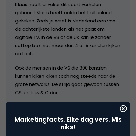
Klaas heeft al vaker dit soort verhalen
gehoord. Klaas heeft ook in het buitenland
gekeken. Zoals je weet is Nederland een van
de achterlijkste landen als het gaat om
digitale TV. In de VS of de UK kan je zonder
settop box niet meer dan 4 of 5 kanalen kijken
en toch….
Ook de mensen in de VS die 300 kanalen
kunnen kijken kijken toch nog steeds naar de
grote networks. De strijd gaat gewoon tussen
CSI en Law & Order.
Mensen zijn gewoonte dieren. TV kijken is een
sociaal gebeuren. Dus gaat de TV om acht uur
Marketingfacts. Elke dag vers. Mis
op of het journaal of GTST. Tuurlijk zijn er
niks!
uitzonderingen, maar die zijn beperkt.