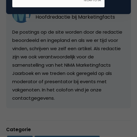
Redactie
Hoofdredactie bij
Marketingfacts
De postings op de site worden door de redactie
beoordeeld en ingepland en als we er tijd voor
vinden, schrijven we zelf een artikel. Als redactie
zijn we ook verantwoordelijk voor de
samenstelling van het NIMA Marketingfacts
Jaarboek en we treden ook geregeld op als
moderator of presentator bij events met
vakgenoten. In het colofon vind je onze
contactgegevens.
Categorie