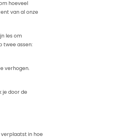
 om hoeveel
ent van al onze
jn les om
op twee assen:
te verhogen.
k je door de
e verplaatst in hoe