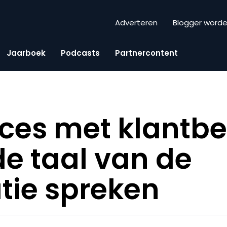
Adverteren
Blogger word
Jaarboek
Podcasts
Partnercontent
ces met klantbe
de taal van de
tie spreken