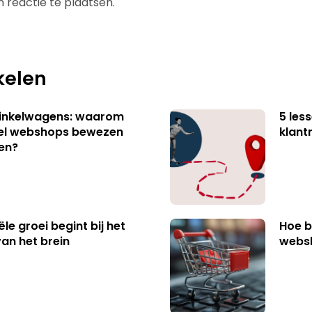
 reactie te plaatsen.
kelen
winkelwagens: waarom
5 les
eel webshops bewezen
klant
en?
e groei begint bij het
Hoe b
van het brein
websh