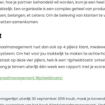
der, hoe je partner behandeld wil worden, kom je een heel 
akkelijk. Een organisatie is een complex geheel van produ
sen, belangen, et cetera. Om de beleving van klanten te 
acetten samenkomen.
t
naalmanagement rust dan ook op 4 pijlers: klant, medew
systeem. Om het voor jou makkelijk te maken te achterh
staat op deze vier pijlers, heb ik een ‘rijpheidstoets’ ontw
ang je binnen uiterlijk één week een rapport met je score
ignaalmanagement Rijpheidstoets!
e vragenlijst uiterlijk 30 september 2016 invult, maak je bovend
atis exemplaar van het boek ‘Klantsignaalmanagement’. Ond