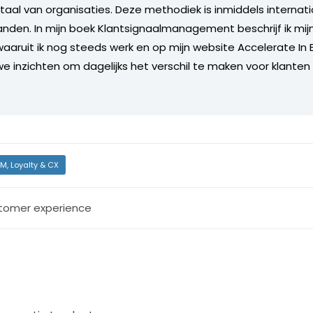
aal van organisaties. Deze methodiek is inmiddels internat
anden. In mijn boek Klantsignaalmanagement beschrijf ik mijn
aruit ik nog steeds werk en op mijn website Accelerate In 
we inzichten om dagelijks het verschil te maken voor klanten
M, Loyalty & CX
tomer experience