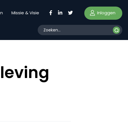
Inloggen
en
Missie & Visie
leving