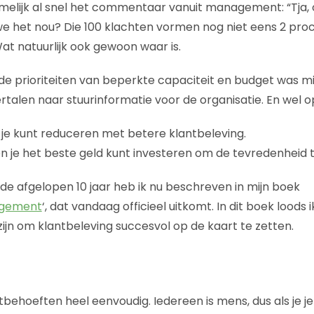
elijk al snel het commentaar vanuit management: “Tja,
 het nou? Die 100 klachten vormen nog niet eens 2 proc
at natuurlijk ook gewoon waar is.
 de prioriteiten van beperkte capaciteit en budget was mi
ertalen naar stuurinformatie voor de organisatie. En wel 
je kunt reduceren met betere klantbeleving.
 je het beste geld kunt investeren om de tevredenheid 
de afgelopen 10 jaar heb ik nu beschreven in mijn boek
agement
‘, dat vandaag officieel uitkomt. In dit boek loods i
zijn om klantbeleving succesvol op de kaart te zetten.
antbehoeften heel eenvoudig. Iedereen is mens, dus als je j