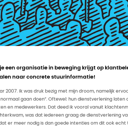
e een organisatie in beweging krijgt op klantbel
talen naar concrete stuurinformatie!
aar 2007. Ik was druk bezig met mijn droom, namelijk ervo
 normaal gaan doen”. Oftewel: hun dienstverlening laten a
ten en medewerkers. Dat deed ik vooral vanuit klacht
achterkwam, was dat iedereen graag de dienstverlening van
t er meer nodig is dan goede intenties om dit ook echt te