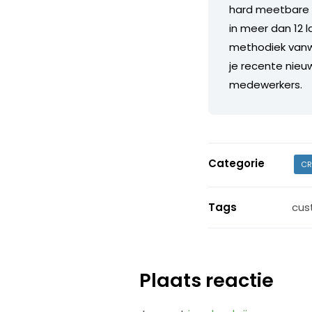
hard meetbare t
in meer dan 12 l
methodiek vanwa
je recente nieu
medewerkers.
Categorie
CR
Tags
cus
Plaats reactie