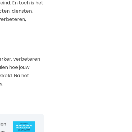
eind. En toch is het
cten, diensten,
verbeteren,
erker, verbeteren
alen hoe jouw
ikkeld. Na het
s.
ien
er