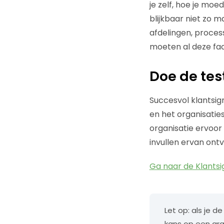
je zelf, hoe je moe
blijkbaar niet zo m
afdelingen, proces
moeten al deze f
Doe de tes
Succesvol klantsig
en het organisatie
organisatie ervoor 
invullen ervan ontv
Ga naar de Klants
Let op: als je d
kans op een gr