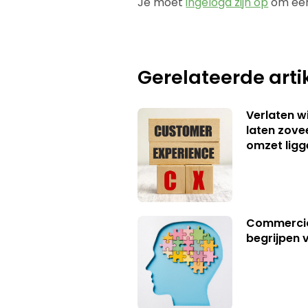
Je moet
ingelogd zijn op
om een
Gerelateerde arti
Verlaten 
laten zov
omzet ligg
Commerciël
begrijpen 