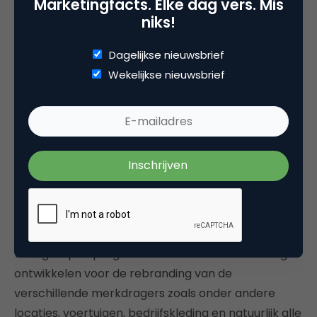
vervolgens ter besluitvorming kan voorleggen aan
Marketingfacts. Elke dag vers. Mis
niks!
de directie. Als het projectplan en het budget is
goedgekeurd kan je de project management
Dagelijkse nieuwsbrief
organisatie (PMO) gaan optuigen met een centrale
Wekelijkse nieuwsbrief
programma manager en een aantal werkgroepen
met vertegenwoordigers van verschillende
disciplines uit de organisatie per merkdrager
categorie.
De tweede fase
Dan is het tijd voor de tweede fase die start met
een diepte-inventarisatie op basis waarvan de
werkgroepen programma’s van eisen en briefings
ontwikkelen voor de rebranding van de
verschillende merkdragers zoals onder andere
locaties, voertuigen, bedrijfskleding en natuurlijk alle