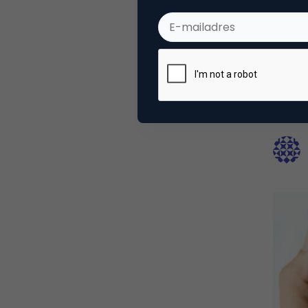
Bran
8 rede
juist 
Een st
essent
zou je