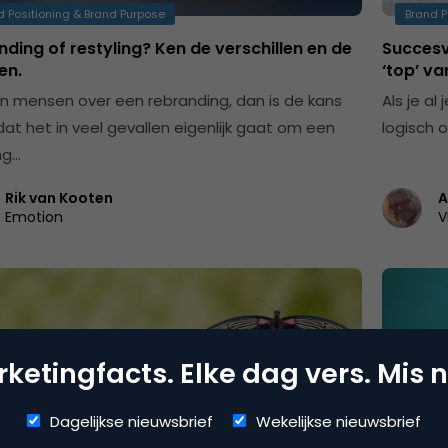
d Positioning & Brand Purpose
Brand P
ding of restyling? Ken de verschillen en de
Succesvo
en.
‘top’ va
n mensen over een rebranding, dan is de kans
Als je al
dat het in veel gevallen eigenlijk gaat om een
logisch 
ng…
Rik van Kooten
A
Emotion
V
ketingfacts. Elke dag vers. Mis n
Dagelijkse nieuwsbrief
Wekelijkse nieuwsbrief