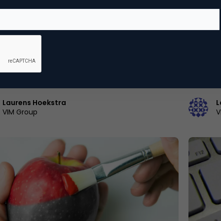
d Positioning & Brand Purpose
Brand P
nen waarom rebranden in tijden van crisis
Busines
wél een goed idee is
levert h
erk merk wordt steeds meer gezien als een
Van tijd 
ieel ingrediënt voor toekomstig succesWaarom
nu gaat 
 investeren in merkverandering tijdens…
Laurens Hoekstra
L
VIM Group
V