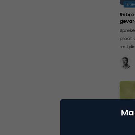
Bran
Rebran
gevar
Spreke
groot 
restyli
Mar