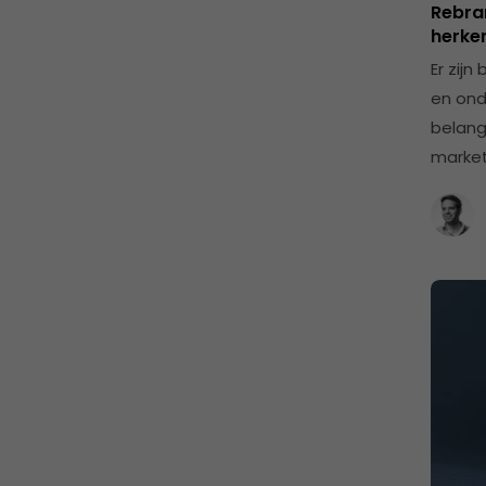
Rebran
herke
Er zij
en ond
belang
market