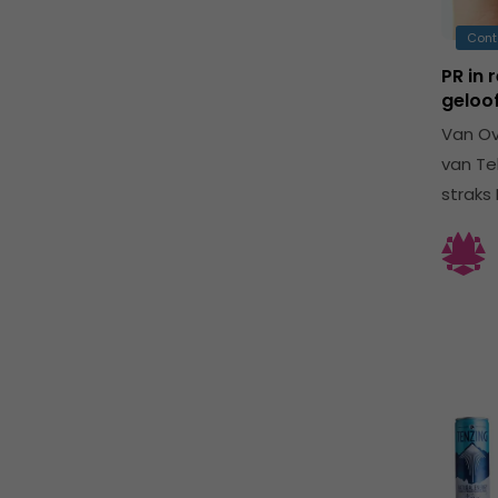
Cont
PR in 
geloo
Van Ov
van Te
straks