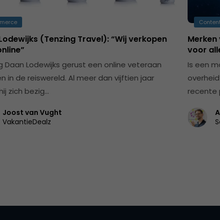
merce
Content
odewijks (Tenzing Travel): “Wij verkopen
Merken 
online”
voor all
 Daan Lodewijks gerust een online veteraan
Is een mo
 in de reiswereld. Al meer dan vijftien jaar
overheid
ij zich bezig…
recente 
Joost van Vught
A
VakantieDealz
S