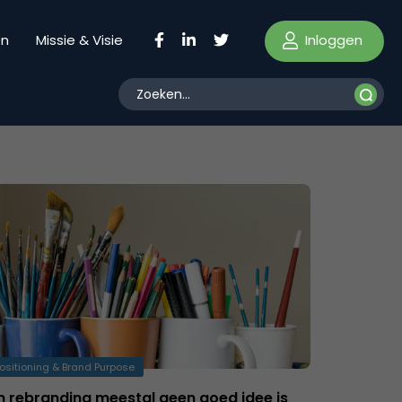
Inloggen
en
Missie & Visie
ositioning & Brand Purpose
rebranding meestal geen goed idee is