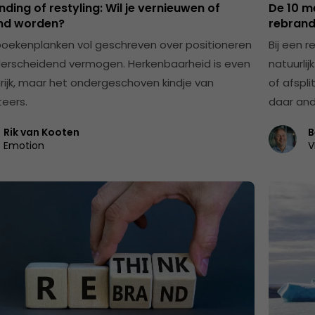
ding of restyling: Wil je vernieuwen of
De 10 m
nd worden?
rebrand
n boekenplanken vol geschreven over positioneren
Bij een 
erscheidend vermogen. Herkenbaarheid is even
natuurlij
rijk, maar het ondergeschoven kindje van
of afspli
eers.
daar and
Rik van Kooten
B
Emotion
V