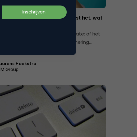
ositioning & Brand Purpose
scase voor rebranding: wat kost het, wat
et op?
tot tijd is je merk toe aan een update: of het
om een compleet nieuwe positionering…
aurens Hoekstra
IM Group