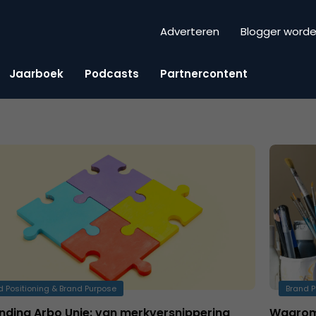
Adverteren
Blogger word
Jaarboek
Podcasts
Partnercontent
d Positioning & Brand Purpose
Brand P
nding Arbo Unie: van merkversnippering
Waarom 