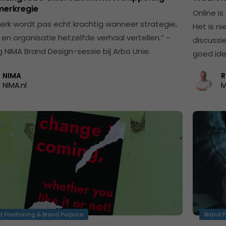
merkregie
Online i
erk wordt pas echt krachtig wanneer strategie,
Het is ni
 en organisatie hetzelfde verhaal vertellen.” -
discussi
g NIMA Brand Design-sessie bij Arbo Unie.
goed ide
NIMA
R
NIMA.nl
M
d Positioning & Brand Purpose
Brand P