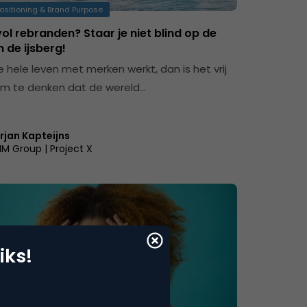
ositioning & Brand Purpose
l rebranden? Staar je niet blind op de
n de ijsberg!
 je hele leven met merken werkt, dan is het vrij
om te denken dat de wereld…
rjan Kapteijns
IM Group | Project X
iks!