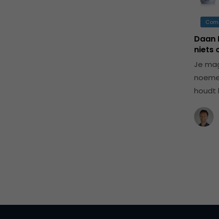
Com
Daan L
niets 
Je mag
noemen
houdt h