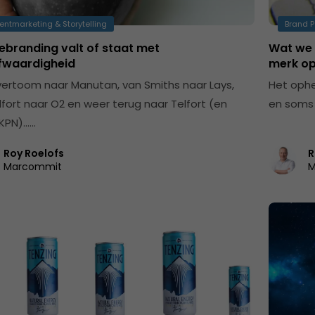
entmarketing & Storytelling
Brand P
rebranding valt of staat met
Wat we 
fwaardigheid
merk o
ertoom naar Manutan, van Smiths naar Lays,
Het ophe
lfort naar O2 en weer terug naar Telfort (en
en soms 
 KPN)……
Roy Roelofs
R
Marcommit
M