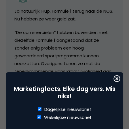
Ja natuurlijk. Hup, Formule 1 terug naar de NOS.
Nu hebben ze weer geld zat.
“De commerciëlen” hebben bovendien met
diezelfde Formule 1 aangetoond dat ze
zonder enig probleem een hoog-
gewaardeerd sportprogramma kunnen
neerzetten. Overigens tonen ze met de
tenenkrommende Hans Kraay jr-joligheid aan
dat ze net zo hard mooie sporten kunnen
vernaggelen, maar ik geloof dat dat niet De
Marketingfacts. Elke dag vers. Mis
Mol donders goed beseft dat het publiek die
niks!
kant niet op wil.
Dagelijkse nieuwsbrief
Wekelijkse nieuwsbrief
24 december 2004 om 07:45