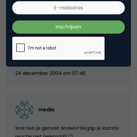
Anders
Ik merk dat niet ik dat moeite heb schrijven
met. Het niet zal meer niet voorkomen.
24 december 2004 om 07:46
media
Wat heb je gerookt Anders? Begrijp je laatste
reactie niet helemaal? 🙂