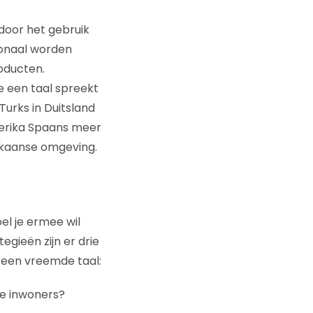
door het gebruik
tionaal worden
roducten.
e een taal spreekt
 Turks in Duitsland
erika Spaans meer
ikaanse omgeving.
el je ermee wil
egieën zijn er drie
n een vreemde taal:
de inwoners?