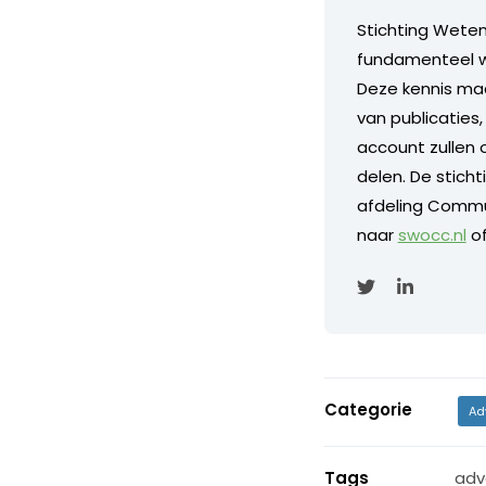
Stichting Wete
fundamenteel w
Deze kennis maa
van publicaties,
account zullen 
delen. De sticht
afdeling Commu
naar
swocc.nl
of
Categorie
Ad
Tags
adv