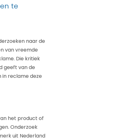
 en te
derzoeken naar de
ten van vreemde
lame. Die kritiek
ld geeft van de
n in reclame deze
van het product of
ngen. Onderzoek
 merk uit Nederland