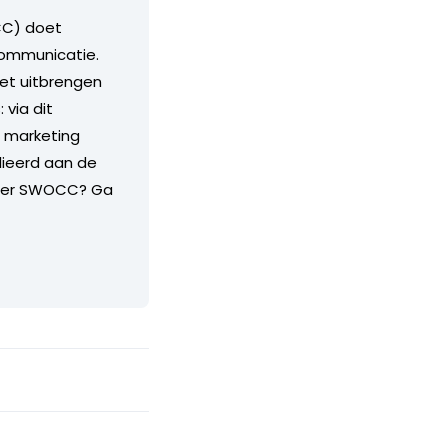
CC) doet
communicatie.
het uitbrengen
 via dit
r marketing
elieerd aan de
Meer SWOCC? Ga