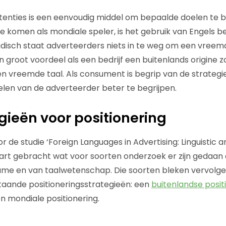
tenties is een eenvoudig middel om bepaalde doelen te 
e komen als mondiale speler, is het gebruik van Engels be
idisch staat adverteerders niets in te weg om een vreemd
en groot voordeel als een bedrijf een buitenlands origine z
 vreemde taal. Als consument is begrip van de strategi
len van de adverteerder beter te begrijpen.
egieën voor positionering
r de studie ‘Foreign Languages in Advertising: Linguistic 
aart gebracht wat voor soorten onderzoek er zijn gedaan 
ame en van taalwetenschap. Die soorten bleken vervolge
staande positioneringsstrategieën: een
buitenlandse posit
en mondiale positionering.