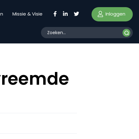
Inloggen
en
Missie & Visie
 vreemde