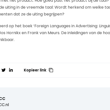
met het product: Hoe goed past het product bij de taal?
de uiting in de vreemde taal: Wordt herkend om welke ta
nten dat ze de uiting begrijpen?
seerd op het boek ‘Foreign Languages in Advertising: Lingu
Jos Hornikx en Frank van Meurs. De inleidingen van de hoo
ikbaar.
Kopieer link
CC
C.nl