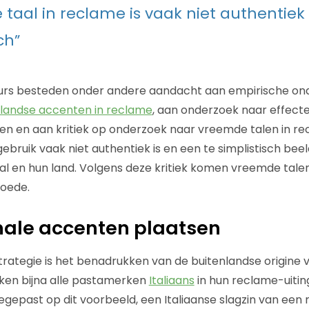
taal in reclame is vaak niet authentiek
ch”
urs besteden onder andere aandacht aan empirische on
nlandse accenten in reclame
, aan onderzoek naar effec
en en aan kritiek op onderzoek naar vreemde talen in rec
ebruik vaak niet authentiek is en een te simplistisch bee
al en hun land. Volgens deze kritiek komen vreemde tale
goede.
nale accenten plaatsen
trategie is het benadrukken van de buitenlandse origine 
iken bijna alle pastamerken
Italiaans
in hun reclame-uiti
toegepast op dit voorbeeld, een Italiaanse slagzin van een