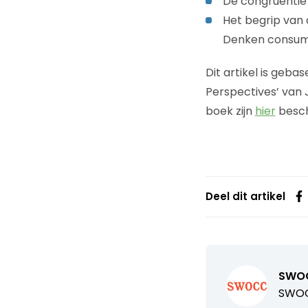
De congruentie 
Het begrip van 
Denken consume
Dit artikel is geba
Perspectives’ van 
boek zijn
hier
besch
Deel dit artikel
SWO
SWOC