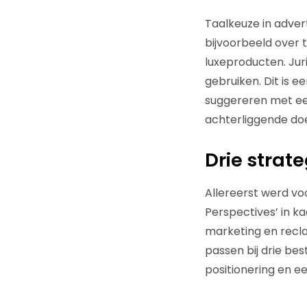
Taalkeuze in adver
bijvoorbeeld over t
luxeproducten. Jur
gebruiken. Dit is e
suggereren met een
achterliggende doe
Drie strat
Allereerst werd voo
Perspectives’ in k
marketing en recl
passen bij drie be
positionering en e