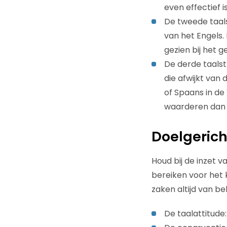
even effectief i
De tweede taals
van het Engels.
gezien bij het g
De derde taalst
die afwijkt van 
of Spaans in de
waarderen dan 
Doelgeric
Houd bij de inzet v
bereiken voor het k
zaken altijd van b
De taalattitude