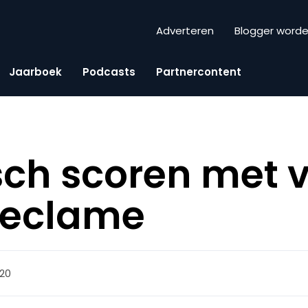
Adverteren
Blogger word
Jaarboek
Podcasts
Partnercontent
sch scoren met
 reclame
:20