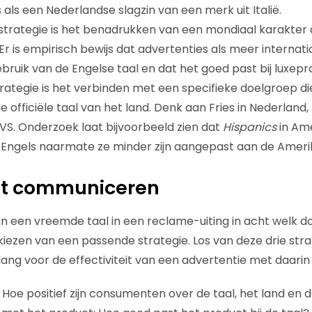
s als een Nederlandse slagzin van een merk uit Italië.
trategie is het benadrukken van een mondiaal karakter 
 Er is empirisch bewijs dat advertenties als meer interna
ebruik van de Engelse taal en dat het goed past bij luxep
rategie is het verbinden met een specifieke doelgroep di
de officiële taal van het land. Denk aan Fries in Nederland,
 VS. Onderzoek laat bijvoorbeeld zien dat
Hispanics
in Am
Engels naarmate ze minder zijn aangepast aan de Amer
ht communiceren
an een vreemde taal in een reclame-uiting in acht welk do
iezen van een passende strategie. Los van deze drie strat
elang voor de effectiviteit van een advertentie met daari
: Hoe positief zijn consumenten over de taal, het land en 