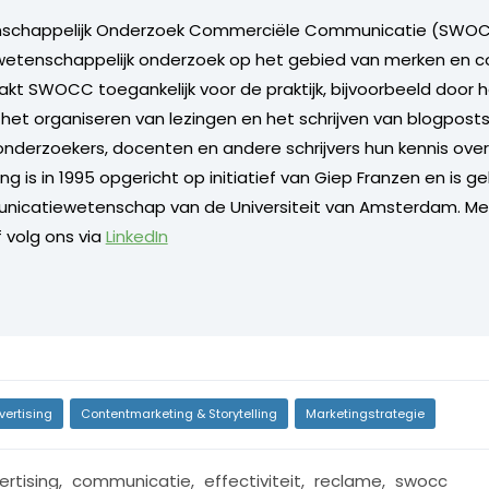
nschappelijk Onderzoek Commerciële Communicatie (SWO
etenschappelijk onderzoek op het gebied van merken en 
kt SWOCC toegankelijk voor de praktijk, bijvoorbeeld door 
 het organiseren van lezingen en het schrijven van blogposts:
onderzoekers, docenten en andere schrijvers hun kennis ove
ing is in 1995 opgericht op initiatief van Giep Franzen en is g
nicatiewetenschap van de Universiteit van Amsterdam. 
 volg ons via
LinkedIn
vertising
Contentmarketing & Storytelling
Marketingstrategie
ertising
,
communicatie
,
effectiviteit
,
reclame
,
swocc