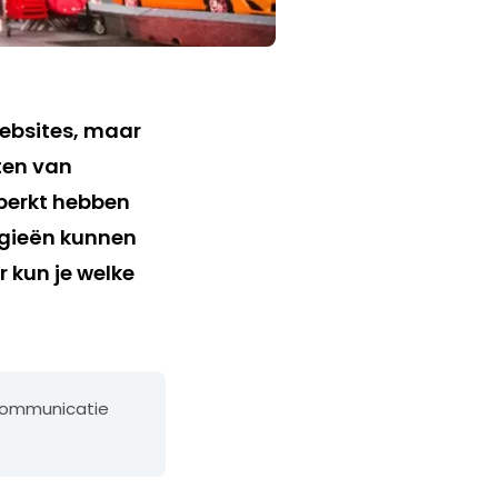
ebsites, maar
ten van
eperkt hebben
egieën kunnen
 kun je welke
scommunicatie