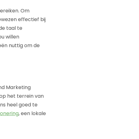
bereiken. Om
wezen effectief bij
e taal te
ou willen
eën nuttig om de
and Marketing
op het terrein van
ns heel goed te
ionering
, een lokale