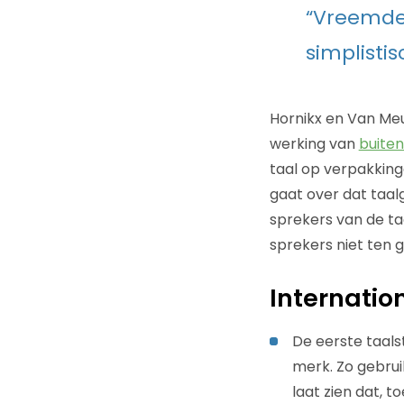
“Vreemde 
simplistis
Hornikx en Van Me
werking van
buite
taal op verpakking
gaat over dat taalg
sprekers van de ta
sprekers niet ten 
Internatio
De eerste taals
merk. Zo gebru
laat zien dat, 