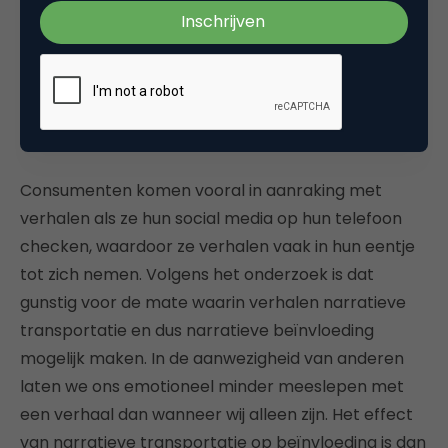
“Effect van narratieve
transportatie op beïnvloeding is
sterker als digitaal verhaal
alleen wordt ervaren”
Consumenten komen vooral in aanraking met
verhalen als ze hun social media op hun telefoon
checken, waardoor ze verhalen vaak in hun eentje
tot zich nemen. Volgens het onderzoek is dat
gunstig voor de mate waarin verhalen narratieve
transportatie en dus narratieve beïnvloeding
mogelijk maken. In de aanwezigheid van anderen
laten we ons emotioneel minder meeslepen met
een verhaal dan wanneer wij alleen zijn. Het effect
van narratieve transportatie op beïnvloeding is dan