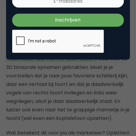
je daarmee het snelst en makkelijkst emotie raakt.
En daar gaat het om: zoveel mogelijk zintuigen
prikkelen om een maximale beleving te creëren. Er
zijn al microfoons waarmee je geluid kunt opnemen
zoals mensen geluid horen.
Big Orange produceerde alle audio in de
multimedia-app van het Rijksmuseum
waarvoor ze
3D binaurale opnamen gebruikten. Moet je je
voorstellen dat je naar jouw favoriete schilderij kijkt,
daar een verhaal bij hoort en dat je daadwerkelijk
vogels van rechts hoort invliegen en links weer
wegvliegen, alsof je daar daadwerkelijk staat. En
luister ook even naar het te grappige mannetje in je
hoofd (wel even een koptelefoon opzetten).
Wat betekent dit voor jou als marketeer? Opletten!