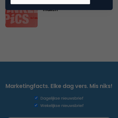
met thema’s die nú het verschil
maken
Marketingfacts. Elke dag vers. Mis niks!
Dagelijkse nieuwsbrief
Wekelijkse nieuwsbrief