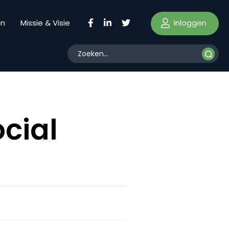
Inloggen
en
Missie & Visie
cial