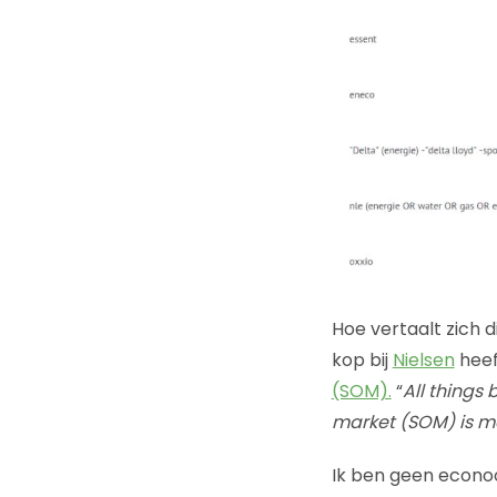
Hoe vertaalt zich d
kop bij
Nielsen
heef
(SOM).
“
All things
market (SOM) is mo
Ik ben geen econoom