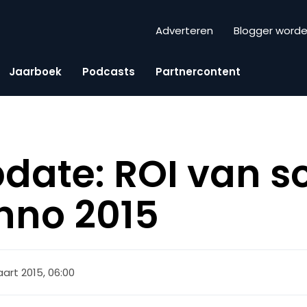
Adverteren
Blogger word
Jaarboek
Podcasts
Partnercontent
date: ROI van so
nno 2015
art 2015, 06:00