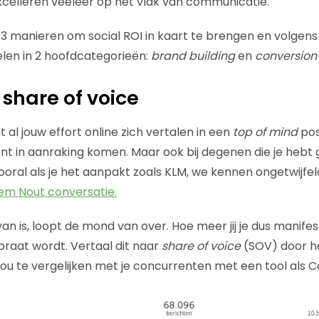
xcelleren veeleer op het vlak van communicatie.
 3 manieren om social ROI in kaart te brengen en volgens mi
len in 2 hoofdcategorieën:
brand building
en
conversion 
 share of voice
t al jouw effort online zich vertalen in een
top of mind
pos
nt in aanraking komen. Maar ook bij degenen die je hebt 
ooral als je het aanpakt zoals KLM, we kennen ongetwijfel
lem Nout conversatie.
an is, loopt de mond van over. Hoe meer jij je dus manifes
praat wordt. Vertaal dit naar
share of voice
(SOV) door h
jou te vergelijken met je concurrenten met een tool als C