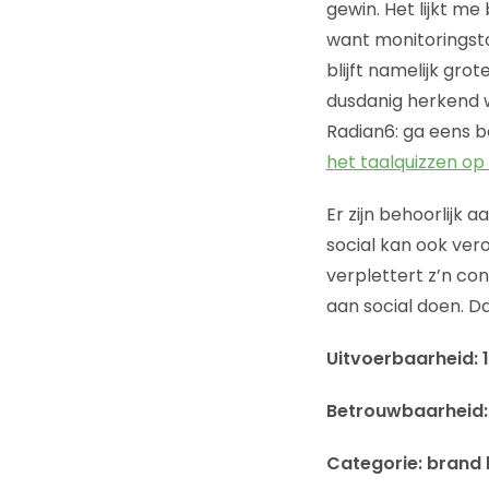
gewin. Het lijkt m
want monitoringst
blijft namelijk gr
dusdanig herkend w
Radian6: ga eens b
het taalquizzen op
Er zijn behoorlijk 
social kan ook ver
verplettert z’n co
aan social doen. Da
Uitvoerbaarheid: 
Betrouwbaarheid:
Categorie: brand 