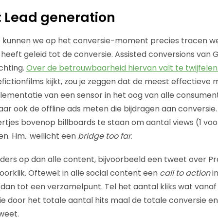
 Lead generation
tie kunnen we op het conversie-moment precies tracen we
heeft geleid tot de conversie. Assisted conversions van G
ichting.
Over de betrouwbaarheid hiervan valt te twijfelen
efictionfilms kijkt, zou je zeggen dat de meest effectieve 
lementatie van een sensor in het oog van alle consumente
maar ook de offline ads meten die bijdragen aan conversi
ertjes bovenop billboards te staan om aantal views (1 voo
en. Hm.. wellicht een
bridge too far
.
anders op dan alle content, bijvoorbeeld een tweet over Pr
orklik. Oftewel: in alle social content een
call to action
i
eidt dan tot een verzamelpunt. Tel het aantal kliks wat van
e door het totale aantal hits maal de totale conversie en 
weet.