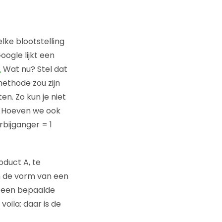
lke blootstelling
oogle lijkt een
.
Wat nu? Stel dat
methode zou zijn
n. Zo kun je niet
e. Hoeven we ook
rbijganger = 1
oduct A, te
n de vorm van een
af een bepaalde
voila: daar is de