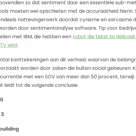
e bovendien zo dat sentiment daar een essentiële sub-metr
ools moeten wel opschieten met de accuraatheid hierin.
otendeels nattevingerwerk doordat cynisme en sarcasme do
orden door sentimentanalyse software. Tip voor bedrijv
ellen met IBM, die hebben een
robot die tekst zo delicaat
 TV wint
.
aantal kanttekeningen aan dit verhaal, waarvan de belangr
oorzaakt worden door zaken die buiten social gebeuren. Ki
ncurrentie met een SOV van meer dan 50 procent, terwijl 
t leidt tot de volgende conclusie:
10
 3
building