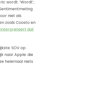
ic wordt. ‘Wordt’,
 Sentimentmeting
or niet als
en zoals Coosto en
 interpreteert dat
ijkste: SOV op
jk naar Apple: die
ze helemaal niets