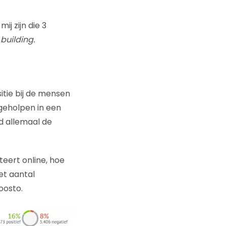
j zijn die 3
building.
itie bij de mensen
geholpen in een
d allemaal de
teert online, hoe
et aantal
oosto.