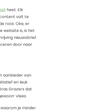
oot
heet. Elk
content valt te
de roos. Oke, er
website is, is het
rijving nieuwsbrief.
ficeren door naar
en aanbieder van
tiatief en leuk
 Gras Grazers dat
gewoon’ vlees.
n waarom je minder