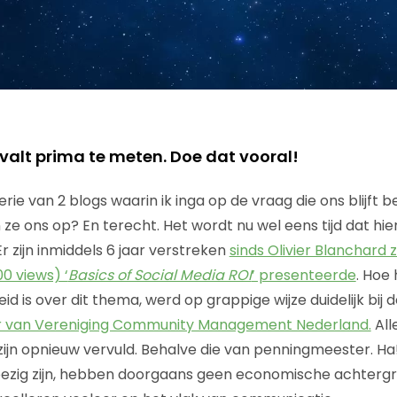
t valt prima te meten. Doe dat vooral!
 serie van 2 blogs waarin ik inga op de vraag die ons blijft 
ze ons op? En terecht. Het wordt nu wel eens tijd dat hie
 zijn inmiddels 6 jaar verstreken
sinds Olivier Blanchard z
0 views) ‘
Basics of Social Media ROI
’ presenteerde
. Hoe
eid is over dit thema, werd op grappige wijze duidelijk bij 
r van Vereniging Community Management Nederland.
Alle
 zijn opnieuw vervuld. Behalve die van penningmeester. Ha
bezig zijn, hebben doorgaans geen economische achterg