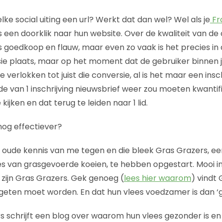
elke social uiting een url? Werkt dat dan wel? Wel als je
Fr
s een doorklik naar hun website. Over de kwaliteit van de 
s goedkoop en flauw, maar even zo vaak is het precies in 
ie plaats, maar op het moment dat de gebruiker binnen je 
 verlokken tot juist die conversie, al is het maar een insch
de van 1 inschrijving nieuwsbrief weer zou moeten kwanti
kijken en dat terug te leiden naar 1 lid.
nog effectiever?
 oude kennis van me tegen en die bleek Gras Grazers, e
es van grasgevoerde koeien, te hebben opgestart. Mooi ini
 zijn Gras Grazers. Gek genoeg (
lees hier waarom
) vindt
geten moet worden. En dat hun vlees voedzamer is dan ‘
rs schrijft een blog over waarom hun vlees gezonder is e