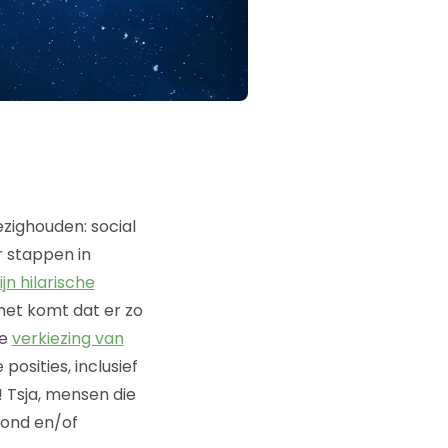
bezighouden: social
r stappen in
ijn hilarische
 het komt dat er zo
de
verkiezing van
 posities, inclusief
! Tsja, mensen die
rond en/of