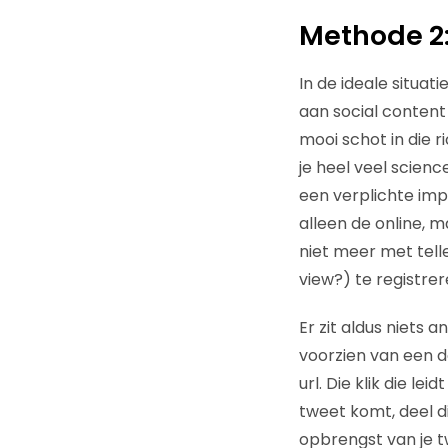
Methode 2:
In de ideale situa
aan social content 
mooi schot in die r
je heel veel scienc
een verplichte imp
alleen de online, 
niet meer met tell
view?) te registrer
Er zit aldus niets 
voorzien van een do
url. Die klik die l
tweet komt, deel di
opbrengst van je t