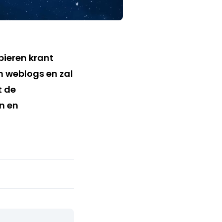
ieren krant
n weblogs en zal
t de
n en