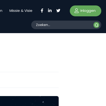
Inloggen
en
Missie & Visie