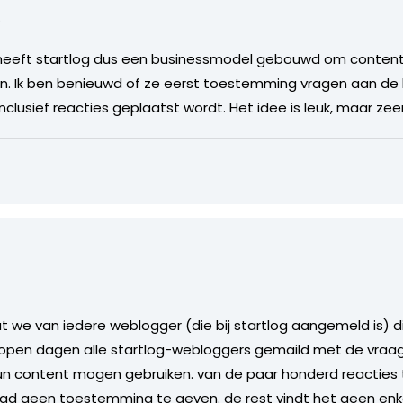
…
p heeft startlog dus een businessmodel gebouwd om content
kken. Ik ben benieuwd of ze eerst toestemming vragen aan d
nclusief reacties geplaatst wordt. Het idee is leuk, maar zeer
at we van iedere weblogger (die bij startlog aangemeld is) 
pen dagen alle startlog-webloggers gemaild met de vraag
un content mogen gebruiken. van de paar honderd reacties
egd geen toestemming te geven. de rest vindt het geen enk