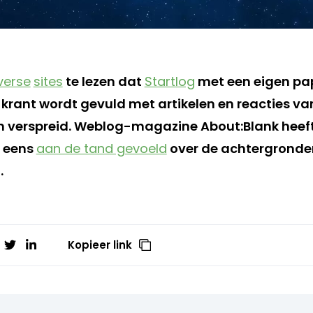
verse
sites
te lezen dat
Startlog
met een eigen pap
krant wordt gevuld met artikelen en reacties va
n verspreid. Weblog-magazine About:Blank heef
s eens
aan de tand gevoeld
over de achtergronde
.
Kopieer link