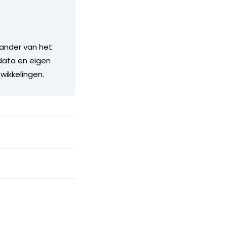
stander van het
 data en eigen
twikkelingen.