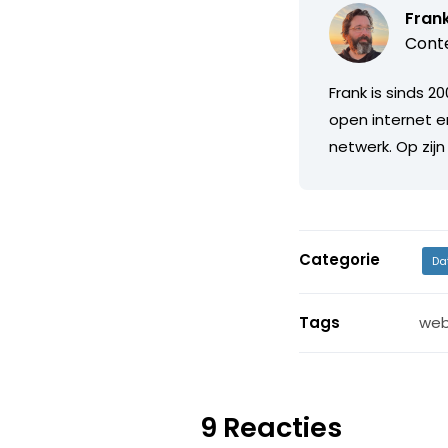
Fran
Conte
Frank is sinds 2
open internet e
netwerk. Op zijn
Categorie
Da
Tags
web
9 Reacties