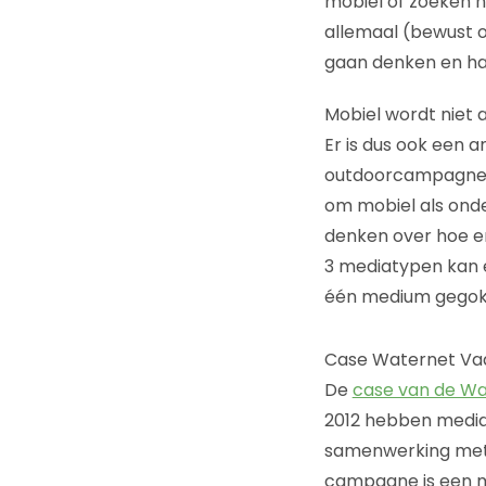
mobiel of zoeken n
allemaal (bewust o
gaan denken en ha
Mobiel wordt niet 
Er is dus ook een 
outdoorcampagne. 
om mobiel als ond
denken over hoe en
3 mediatypen kan 
één medium gegok
Case Waternet Va
De
case van de W
2012 hebben media
samenwerking met 
campagne is een m