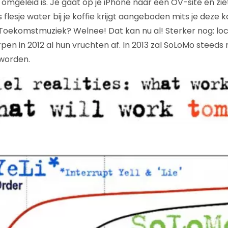
e omgeleid is. Je gaat op je iPhone naar een OV-site en zi
s flesje water bij je koffie krijgt aangeboden mits je deze 
. Toekomstmuziek? Welnee! Dat kan nu al! Sterker nog: l
pen in 2012 al hun vruchten af. In 2013 zal SoLoMo steeds
worden.