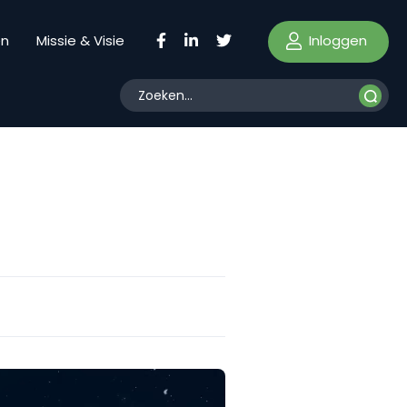
Inloggen
en
Missie & Visie