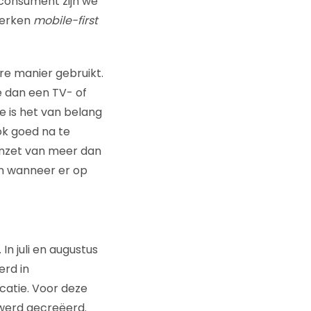
consument zijn we
merken
mobile-first
e manier gebruikt.
e dan een TV- of
 is het van belang
k goed na te
inzet van meer dan
n wanneer er op
In juli en augustus
rd in
atie. Voor deze
werd gecreëerd.