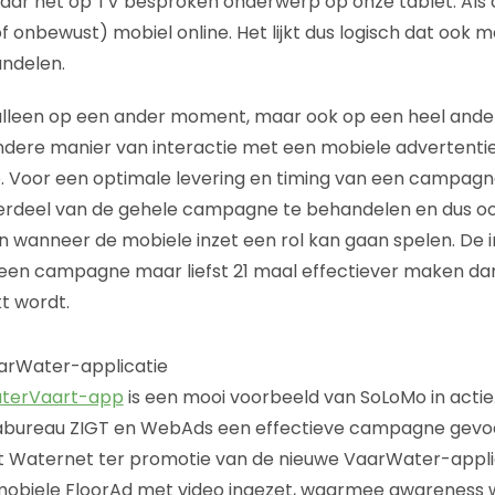
aar het op TV besproken onderwerp op onze tablet. Als 
f onbewust) mobiel online. Het lijkt dus logisch dat ook 
ndelen.
alleen op een ander moment, maar ook op een heel ander
andere manier van interactie met een mobiele advertenti
Voor een optimale levering en timing van een campagne
erdeel van de gehele campagne te behandelen en dus oo
 wanneer de mobiele inzet een rol kan gaan spelen. De 
een campagne maar liefst 21 maal effectiever maken da
t wordt.
arWater-applicatie
aterVaart-app
is een mooi voorbeeld van SoLoMo in actie. 
bureau ZIGT en WebAds een effectieve campagne gevoe
Waternet ter promotie van de nieuwe VaarWater-applic
obiele FloorAd met video ingezet, waarmee awareness 