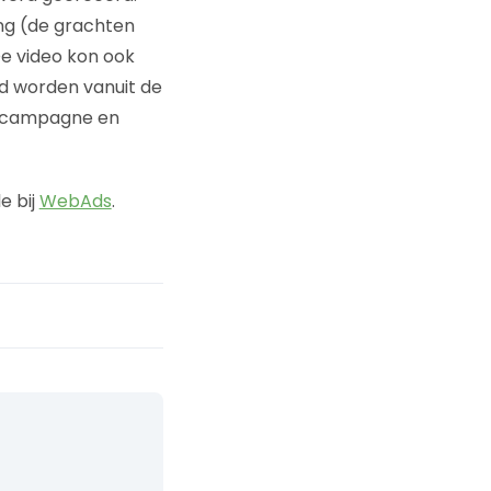
ng (de grachten
e video kon ook
d worden vanuit de
le campagne en
e bij
WebAds
.