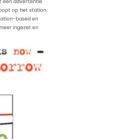
et een advertentie
koopt op het station
ocation-based en
 meer ingezet en