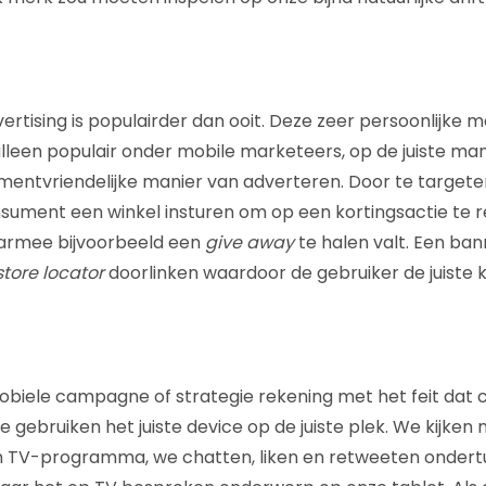
ertising is populairder dan ooit. Deze zeer persoonlijke 
 alleen populair onder mobile marketeers, op de juiste man
entvriendelijke manier van adverteren. Door te targete
sument een winkel insturen om op een kortingsactie te 
armee bijvoorbeeld een
give away
te halen valt. Een ban
store locator
doorlinken waardoor de gebruiker de juiste 
mobiele campagne of strategie rekening met het feit da
We gebruiken het juiste device op de juiste plek. We kijke
 TV-programma, we chatten, liken en retweeten ondert