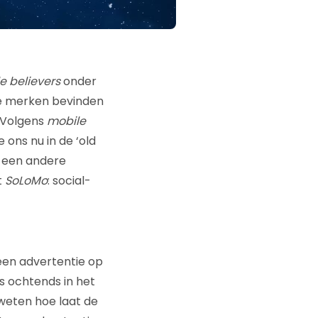
e believers
onder
te merken bevinden
. Volgens
mobile
 ons nu in de ‘old
r een andere
t
SoLoMo
: social-
 een advertentie op
 ‘s ochtends in het
weten hoe laat de