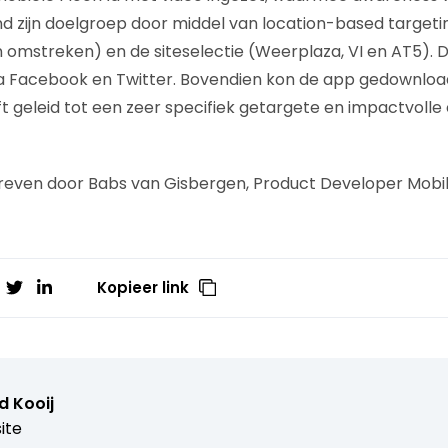
d zijn doelgroep door middel van location-based targeti
mstreken) en de siteselectie (Weerplaza, VI en AT5). D
a Facebook en Twitter. Bovendien kon de app gedownloa
eeft geleid tot een zeer specifiek getargete en impactvol
reven door Babs van Gisbergen, Product Developer Mobil
Kopieer link
d Kooij
ite