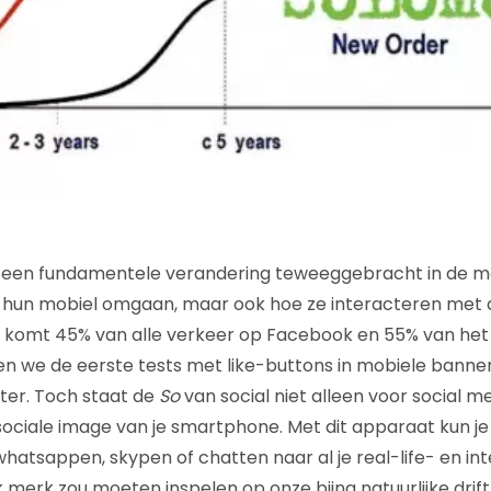
t een fundamentele verandering teweeggebracht in de 
un mobiel omgaan, maar ook hoe ze interacteren met a
komt 45% van alle verkeer op Facebook en 55% van het T
gen we de eerste tests met like-buttons in mobiele bann
tter. Toch staat de
So
van social niet alleen voor social m
sociale image van je smartphone. Met dit apparaat kun je
hatsappen, skypen of chatten naar al je real-life- en in
 merk zou moeten inspelen op onze bijna natuurlijke drift