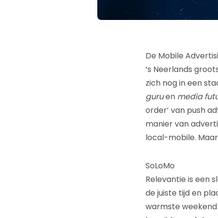
De Mobile Advertis
’s Neerlands groot
zich nog in een st
guru
en
media futu
order’ van push ad
manier van adverti
local-mobile. Maa
SoLoMo
Relevantie is een s
de juiste tijd en pla
warmste weekend si