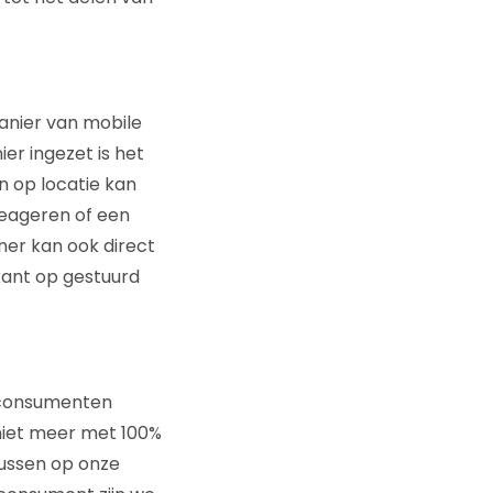
manier van mobile
ier ingezet is het
n op locatie kan
reageren of een
ner kan ook direct
kant op gestuurd
t consumenten
n niet meer met 100%
ussen op onze