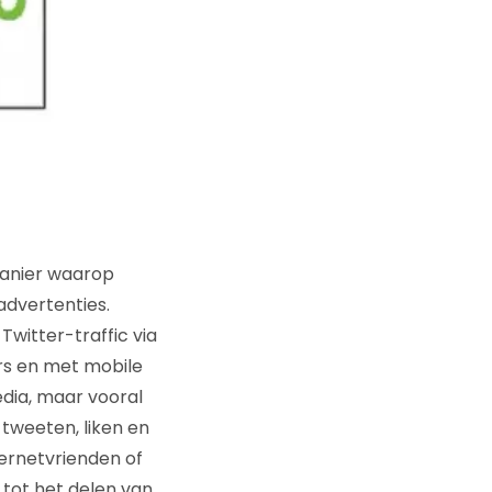
manier waarop
dvertenties.
witter-traffic via
ers en met mobile
edia, maar vooral
 tweeten, liken en
ternetvrienden of
 tot het delen van