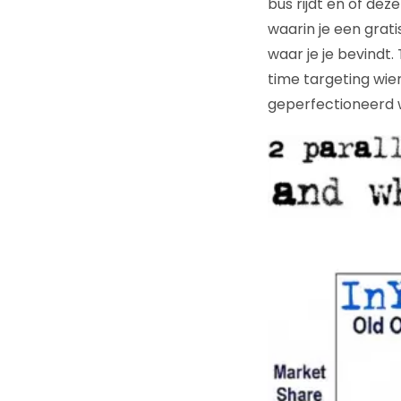
bus rijdt en of dez
waarin je een grati
waar je je bevindt
time targeting wier
geperfectioneerd 