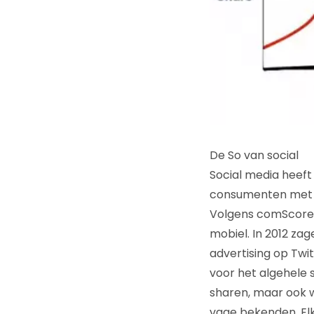
De So van social
Social media heef
consumenten met h
Volgens comScore 
mobiel. In 2012 za
advertising op Twi
voor het algehele 
sharen, maar ook w
vage bekenden. Elk