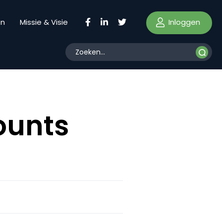
Inloggen
en
Missie & Visie
ounts