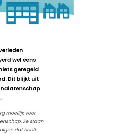
verleden
werd wel eens
niets geregeld
 Dit blijkt uit
 nalatenschap
.
erg moeilijk voor
enschap. Ze staan
volgen dat heeft