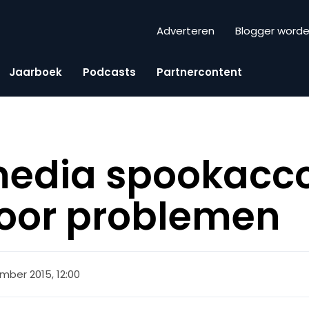
Adverteren
Blogger word
Jaarboek
Podcasts
Partnercontent
media spookacc
voor problemen
mber 2015, 12:00