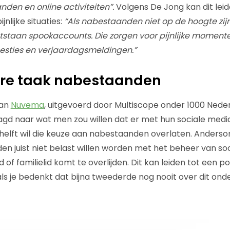
den en online activiteiten”.
Volgens De Jong kan dit leid
jnlijke situaties:
“Als nabestaanden niet op de hoogte zij
ntstaan spookaccounts. Die zorgen voor pijnlijke moment
sties en verjaardagsmeldingen.”
e taak nabestaanden
van
Nuvema
, uitgevoerd door Multiscope onder 1000 Nede
gd naar wat men zou willen dat er met hun sociale medi
e helft wil die keuze aan nabestaanden overlaten. Anderso
n juist niet belast willen worden met het beheer van so
of familielid komt te overlijden. Dit kan leiden tot een po
 als je bedenkt dat bijna tweederde nog nooit over dit on