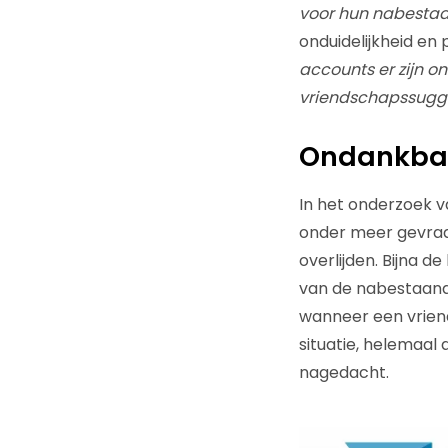
voor hun nabestaan
onduidelijkheid en pi
accounts er zijn o
vriendschapssugge
Ondankbar
In het onderzoek 
onder meer gevraa
overlijden. Bijna d
van de nabestaande
wanneer een vriend 
situatie, helemaal
nagedacht.