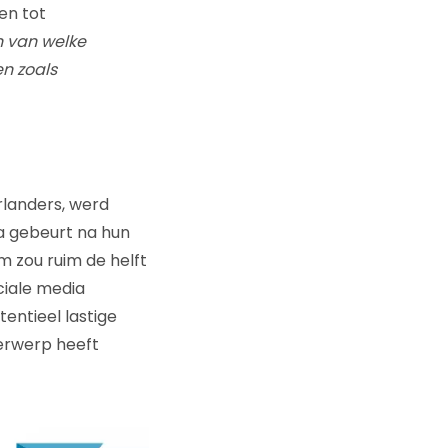
en tot
n van welke
en zoals
rlanders, werd
a gebeurt na hun
m zou ruim de helft
ciale media
tentieel lastige
derwerp heeft