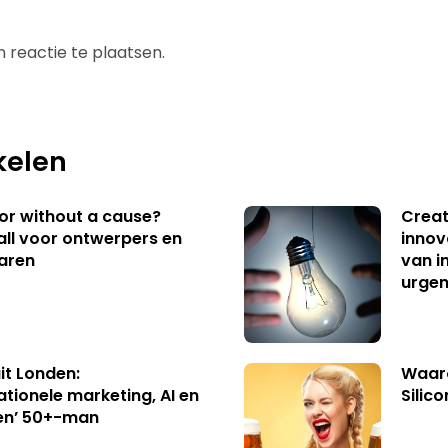
 reactie te plaatsen.
kelen
 or without a cause?
Creat
ll voor ontwerpers en
innov
aren
van i
urgen
uit Londen:
Waaro
ationele marketing, AI en
Silico
en’ 50+-man