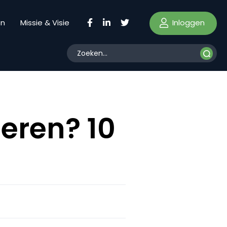
Inloggen
en
Missie & Visie
eren? 10