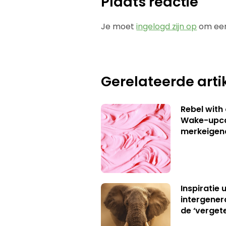
Plaats reactie
Je moet
ingelogd zijn op
om een
Gerelateerde arti
Rebel with
Wake-upca
merkeigen
Inspiratie 
intergener
de ‘verget