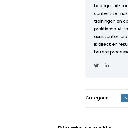
boutique AI-con
content te maken
trainingen en c
praktische AI-t
assistenten die 
is direct en re
betere process
Categorie
Co