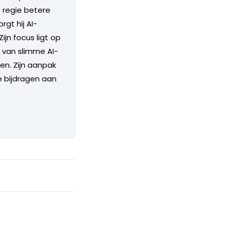
 regie betere
gt hij AI-
jn focus ligt op
 van slimme AI-
en. Zijn aanpak
e bijdragen aan