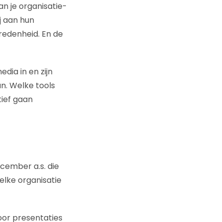
n je organisatie-
ij aan hun
redenheid. En de
dia in en zijn
n. Welke tools
tief gaan
ecember a.s. die
elke organisatie
oor presentaties