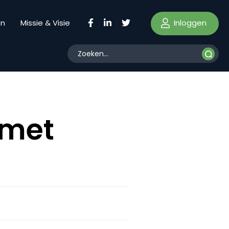
Inloggen
en
Missie & Visie
 met