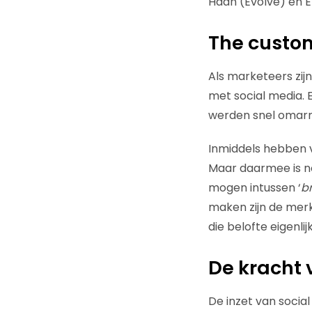
Haan (Evolve) en E
The custom
Als marketeers zij
met social media. 
werden snel omarm
Inmiddels hebben v
Maar daarmee is no
mogen intussen ‘
b
maken zijn de merk
die belofte eigenlij
De kracht 
De inzet van socia