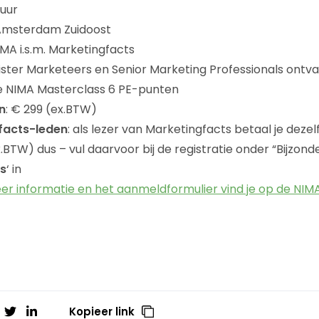
 uur
 Amsterdam Zuidoost
IMA i.s.m. Marketingfacts
gister Marketeers en Senior Marketing Professionals ontv
e NIMA Masterclass 6 PE-punten
n
: € 299 (ex.BTW)
gfacts-leden
: als lezer van Marketingfacts betaal je dezel
x.BTW) dus – vul daarvoor bij de registratie onder “Bijzon
s
‘ in
er informatie en het aanmeldformulier vind je op de NI
Kopieer link