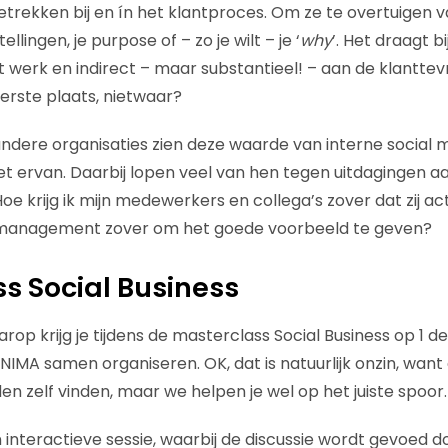
rekken bij en ín het klantproces. Om ze te overtuigen va
lingen, je purpose of – zo je wilt – je ‘
why
’. Het draagt b
t werk en indirect – maar substantieel! – aan de klanttev
erste plaats, nietwaar?
ndere organisaties zien deze waarde van interne social me
et ervan. Daarbij lopen veel van hen tegen uitdagingen aa
oe krijg ik mijn medewerkers en collega’s zover dat zij ac
 management zover om het goede voorbeeld te geven?
s Social Business
op krijg je tijdens de masterclass Social Business op 1 d
IMA samen organiseren. OK, dat is natuurlijk onzin, want 
n zelf vinden, maar we helpen je wel op het juiste spoor.
 interactieve sessie, waarbij de discussie wordt gevoed d