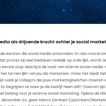
edia als drijvende kracht achter je social marke
de eersten die social media omarmden. En dan vooral om
at proces bij veel bedrijven redelijk op orde lijkt, wordt 
De eerste stap daarbij is de inzet van interne social media
 het terrein lijkt van jou als marketeer, maar het biedt het
ijn vaak je collega’s die jouw marketingbeloften moete
En begrijpen ze waar je als bedrijf heen wilt? Daarom zijn 
el belang voor je externe social marketing. Tijdens de 
p 1 december a.s. gaan Marco Derksen (Upstream/Marketi