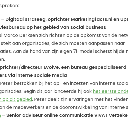
sprekers:
– Digitaal strateeg, oprichter Marketingfacts.nl en U
viesbureau op het gebied van social business
 zal Marco Derksen zich richten op de opkomst van de n
t stelt aan organisaties, die zich moeten aanpassen naar
ties. Aan de hand van zijn eigen 7i-model schetst hij de 
en.
prichter/directeur Evolve, een bureau gespecialiseerd 
s via interne sociale media
 Peter betrokken bij het op- en inzetten van interne socia
anisaties. Begin dit jaar lanceerde hij ook
het eerste ond
 op dit gebied
. Peter deelt zijn ervaringen met het vinden 
an de medewerkers en de doorontwikkeling van interne s
n
– Senior adviseur online communicatie VIVAT Verzeke