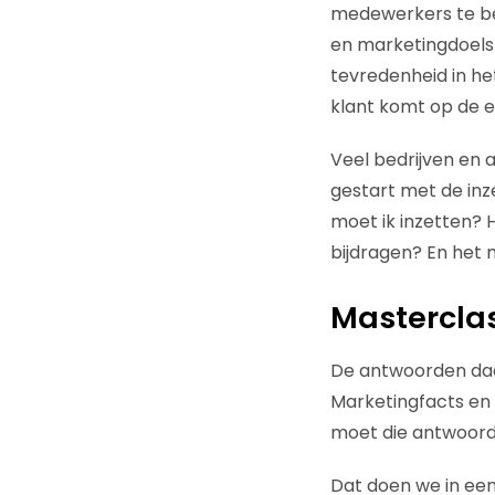
medewerkers te bet
en marketingdoelstel
tevredenheid in he
klant komt op de e
Veel bedrijven en a
gestart met de inz
moet ik inzetten? H
bijdragen? En het
Masterclas
De antwoorden daar
Marketingfacts en N
moet die antwoorde
Dat doen we in een