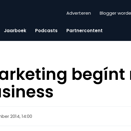
Adverteren
Blogger word
Jaarboek
Podcasts
Partnercontent
arketing begínt
usiness
ber 2014, 14:00