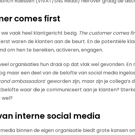
lbrich Raessen (VIVAT/SNS Reaal) hierover graag de discu
er comes first
n we vaak heel klantgericht bezig.
The customer comes fir
Eerst waren de klanten aan de beurt. En de potentiële kla
d om hen te bereiken, activeren, engagen.
eel organisaties hun draai op dat vlak wel gevonden. En 
g maar een deel van de belofte van social media ingelos
rand ambassadors
’ geworden zijn, maar zijn je collega’s 
belofte waar die je communiceert aan je klanten? Sterker
k wel?
van interne social media
l media binnen de eigen organisatie biedt grote kansen om