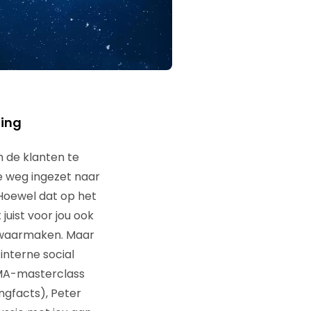
ting
 de klanten te
de weg ingezet naar
. Hoewel dat op het
 juist voor jou ook
n waarmaken. Maar
interne social
NIMA-masterclass
ngfacts), Peter