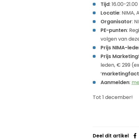
Tijd
: 16.00-21.00
Locatie
: NIMA,
Organisator
: N
PE-punten
: Re
volgen van dez
Prijs NIMA-lede
Prijs Marketin
leden, € 299 (e
‘
marketingfact
Aanmelden
:
me
Tot 1 december!
Deel dit artikel