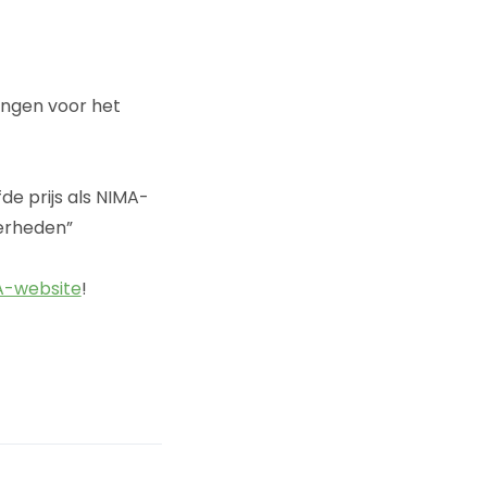
angen voor het
fde prijs als NIMA-
derheden”
MA-website
!