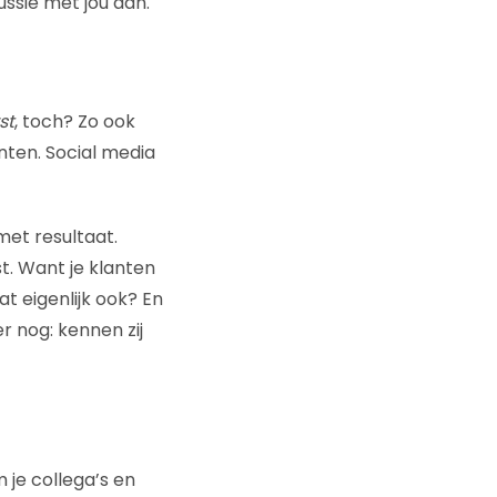
ssie met jou aan.
st
, toch? Zo ook
nten. Social media
met resultaat.
t. Want je klanten
dat eigenlijk ook? En
 nog: kennen zij
 je collega’s en