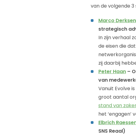
van de volgende 3 
Marco Derksen
strategisch ad
In zijn verhaal
de eisen die da
netwerkorganisa
zij daarbij hebb
Peter Haan
– O
van medewerker
Vanuit Evolve is
groot aantal org
stand van zaken
het ‘engagen’ v
Elbrich Raesse
SNS Reaal)