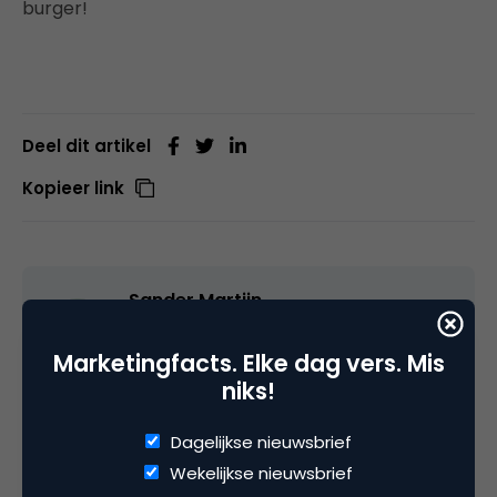
burger!
Deel dit artikel
Kopieer link
Sander Martijn
Social Marketing Consultant bij
Second Degree
Marketingfacts. Elke dag vers. Mis
niks!
Martijn studeerde als student Digitale
Communicatie af in Social Media en
Dagelijkse nieuwsbrief
Merkbeleving. Tijdens zijn studie richtte hij Urban
Wekelijkse nieuwsbrief