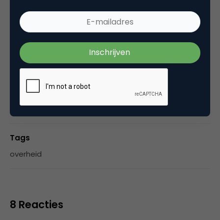
City Guide op, een platform om Rotterdam te
ontdekken. Momenteel is Martijn Social Marketing
Consultant bij Second Degree, het eerste en
enige bureau met een 100% focus op LinkedIn.
Categorie
Media
Tags
overheid
8 Reacties