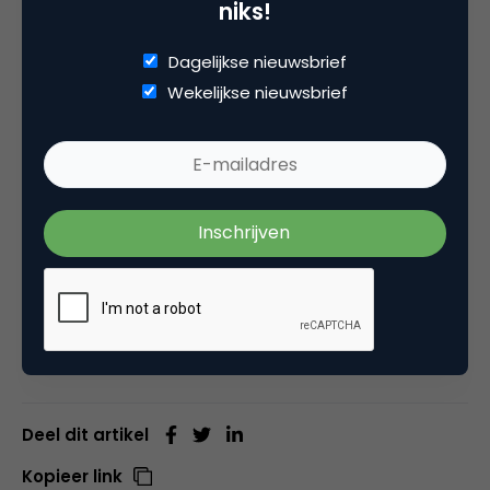
van de SNS Community op een rij
niks!
1. Luister altijd goed naar de klant en achterhaal wat
Dagelijkse nieuwsbrief
de vraag achter de vraag is
Wekelijkse nieuwsbrief
2. ‘Nee’ is ook een antwoord
3. Beloof geen dingen die je niet waar kunt maken
4. Niet iedere klant durft of wil online in gesprek
5. Communiceer proactief, niet alleen reactief
Deel dit artikel
Kopieer link