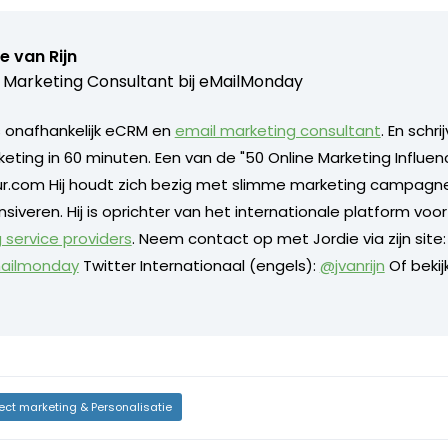
e van Rijn
 Marketing Consultant bij
eMailMonday
is onafhankelijk eCRM en
email marketing consultant
. En schri
eting in 60 minuten. Een van de "50 Online Marketing Influe
ur.com Hij houdt zich bezig met slimme marketing campagne
ensiveren. Hij is oprichter van het internationale platform voo
 service providers
. Neem contact op met Jordie via zijn site
ailmonday
Twitter Internationaal (engels):
@jvanrijn
Of bekij
rect marketing & Personalisatie