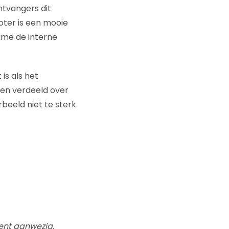
ntvangers dit
oter is een mooie
ame de interne
is als het
den verdeeld over
beeld niet te sterk
nent aanwezig.