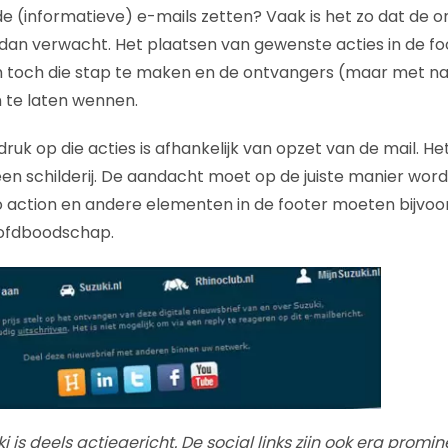
de (informatieve) e-mails zetten? Vaak is het zo dat de o
dan verwacht. Het plaatsen van gewenste acties in de fo
m toch die stap te maken en de ontvangers (maar met n
n te laten wennen.
uk op die acties is afhankelijk van opzet van de mail. Het 
n schilderij. De aandacht moet op de juiste manier wor
to action en andere elementen in de footer moeten bijvoor
oofdboodschap.
i is deels actiegericht. De social links zijn ook erg promi