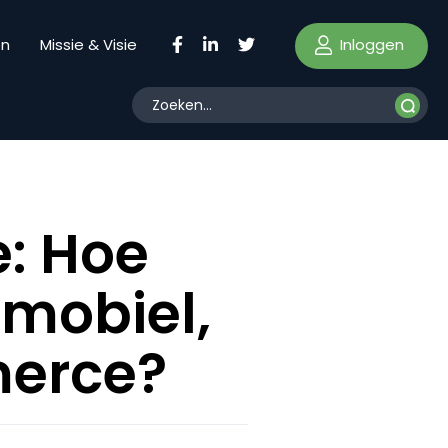
Inloggen
en
Missie & Visie
: Hoe
mobiel,
merce?