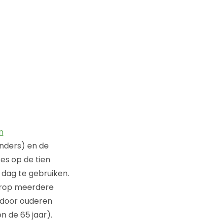
n
anders) en de
es op de tien
dag te gebruiken.
ierop meerdere
 door ouderen
n de 65 jaar).