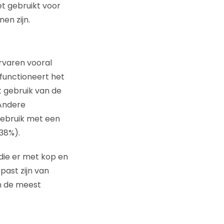
et gebruikt voor
en zijn.
ervaren vooral
functioneert het
t gebruik van de
 Andere
gebruik met een
38%).
n die er met kop en
past zijn van
n de meest