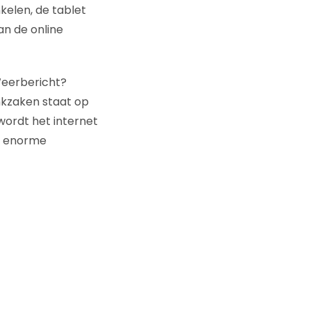
kelen, de tablet
an de online
Weerbericht?
ankzaken staat op
wordt het internet
er enorme