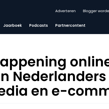
Adverteren
Blogger word
Jaarboek
Podcasts
Partnercontent
appening online
n Nederlanders 
media en e-com