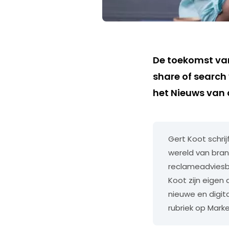
De toekomst van 
share of search
het Nieuws van 
Gert Koot schrij
wereld van brand
reclameadviesbu
Koot zijn eigen
nieuwe en digit
rubriek op Mark