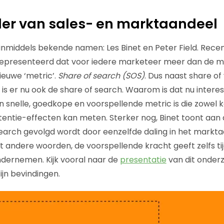
ller van sales- en marktaandeel
 inmiddels bekende namen: Les Binet en Peter Field. Recen
presenteerd dat voor iedere marketeer meer dan de moei
ieuwe ‘metric’.
Share of search (SOS)
. Dus naast share of
’ is er nu ook de share of search. Waarom is dat nu inter
en snelle, goedkope en voorspellende metric is die zowel k
entie-effecten kan meten. Sterker nog, Binet toont aan 
 search gevolgd wordt door eenzelfde daling in het markt
 andere woorden, de voorspellende kracht geeft zelfs ti
ndernemen. Kijk vooral naar de
presentatie
van dit onderz
ijn bevindingen.