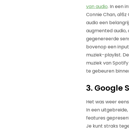
van
audio
. In een 
Connie Chan, a16z 
audio een belangri
augmented audio, d
gegenereerde senso
bovenop een input-
muziek-playlist. D
muziek van Spotify
te gebeuren binnen
3. Google
Het was weer eens t
In een uitgebreide
features gepresent
Je kunt straks teg