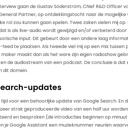
interview gaan de Gustav Söderström, Chief R&D Officer va
General Partner, op ontdekkingstocht naar de mogelijke 
jke rol zou kunnen gaan spelen. Twee zaken vielen mij op.
at is als live-audio wordt gewijzigd en/of verbeterd doo
rische input. Dit gebeurt door een andere laag informat
feed te plaatsen. Als tweede viel mij op een mix tussen 
e maker maakt dan als het ware zijn eigen radioshow ge
 en de audiostream van een podcast. De conclusie is dat 
 dit domein.
 Search-updates
ijd voor een behoorlijke update van Google Search. En die
, zeer strak geproduceerde video van een half uur worden
eerd en besproken (de introducties beginnen op minuut 1
en je Google Assistant een muzieknummer neuriën waarvan