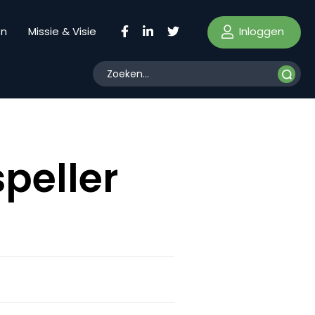
Inloggen
en
Missie & Visie
speller