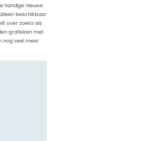
re handige nieuwe
 alleen beschikbaar
t over zoiets als
den grafieken met
n nog veel meer