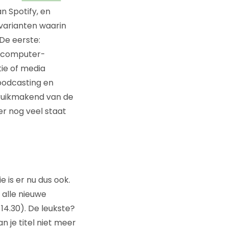
n Spotify, en
varianten waarin
 De eerste:
r computer-
ie of media
podcasting en
bruikmakend van de
er nog veel staat
 is er nu dus ook.
 alle nieuwe
4.30). De leukste?
 je titel niet meer