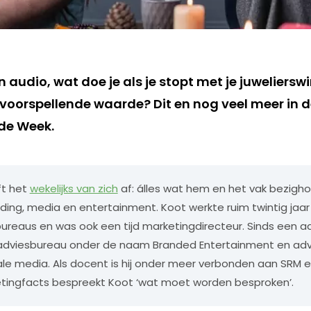
audio, wat doe je als je stopt met je juwelierswi
 voorspellende waarde? Dit en nog veel meer in 
de Week.
ft het
wekelijks van zich
af: álles wat hem en het vak bezigho
ing, media en entertainment. Koot werkte ruim twintig jaar b
reaus en was ook een tijd marketingdirecteur. Sinds een aa
 adviesbureau onder de naam Branded Entertainment en adv
ale media. Als docent is hij onder meer verbonden aan SRM e
etingfacts bespreekt Koot ‘wat moet worden besproken’.