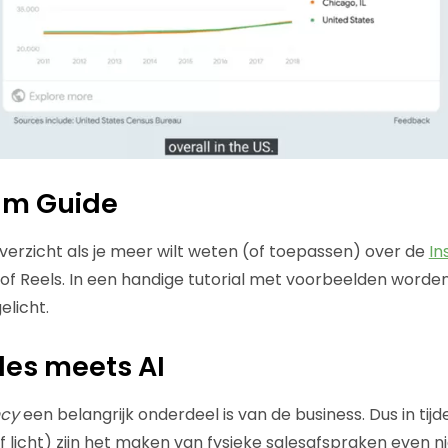
am Guide
erzicht als je meer wilt weten (of toepassen) over de
In
V of Reels. In een handige tutorial met voorbeelden worde
licht.
les meets AI
ncy
een belangrijk onderdeel is van de business. Dus in tij
 licht) zijn het maken van fysieke salesafspraken even ni