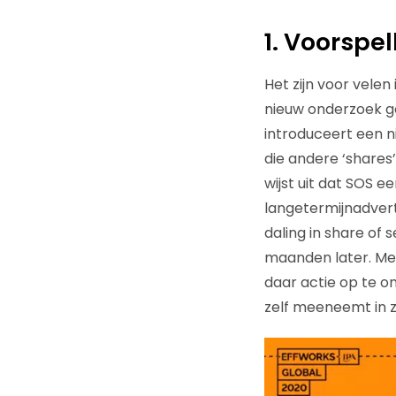
1. Voorspe
Het zijn voor velen
nieuw onderzoek ge
introduceert een n
die andere ‘shares
wijst uit dat SOS e
langetermijnadvert
daling in share of
maanden later. Met
daar actie op te o
zelf meeneemt in z