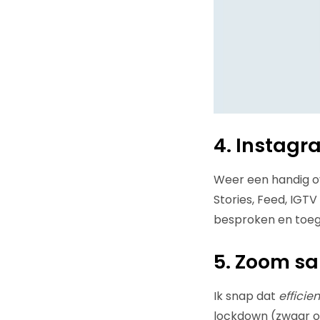
4. Instagr
Weer een handig ov
Stories, Feed, IGT
besproken en toege
5. Zoom sa
Ik snap dat
efficie
lockdown (zwaar of