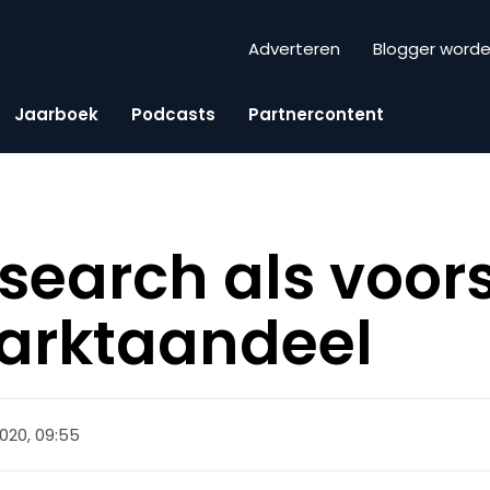
Adverteren
Blogger word
Jaarboek
Podcasts
Partnercontent
 search als voor
marktaandeel
020, 09:55