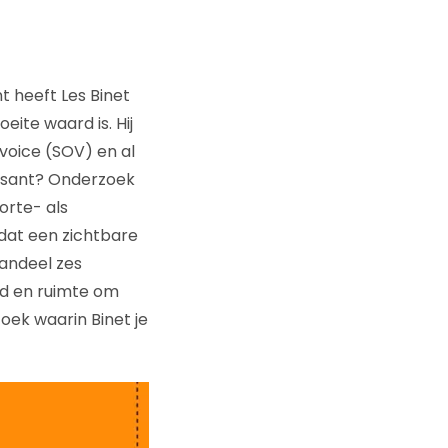
t heeft Les Binet
te waard is. Hij
 voice (SOV) en al
essant? Onderzoek
orte- als
dat een zichtbare
aandeel zes
jd en ruimte om
oek waarin Binet je