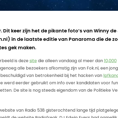
r. Dit keer zijn het de pikante foto’s van Winny d
.nl) in de laatste editie van Panaroma die de 
es gek maken.
orbeeld is deze
site
die alleen vandaag al meer dan
10,000
genoeg alle bezoekers afkomstig zijn van Fok.nl, een jong
beschuldigd van betrokenheid bij het hacken van
lpfkand
 werd eerder gebruikt om info over kandidaten voor fun
etten. De site is nog steeds eigendom van de Politieke Ver
ebsite van Radio 538 gisterochtend lange tijd platgele
ldt de website Radiofreak. DJ Edwin Evers had namelijk in