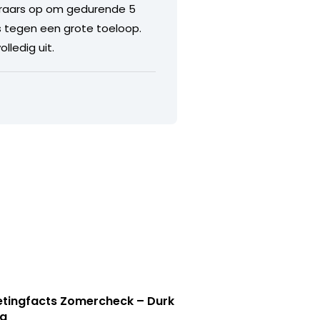
teraars op om gedurende 5
s tegen een grote toeloop.
lledig uit.
tingfacts Zomercheck – Durk
a