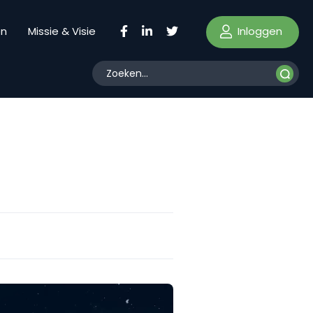
Inloggen
en
Missie & Visie