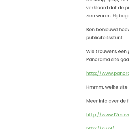
verklaard dat de p
zien waren. Hij beg
Ben benieuwd hoev
publiciteitsstunt.
Wie trouwens een 
Panorama site gaa
http://www.panor
Hmmm, welke site h
Meer info over de f
http://www.12move
http://nu.nl/