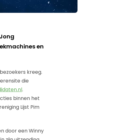
e Jong
zoekmachines en
bezoekers kreeg.
erensite die
idaten.nl
.
cties binnen het
eniging Lijst Pim
gen door een Winny
 zijn uitzending