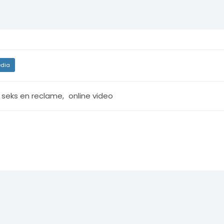
dia
r seks en reclame
,
online video