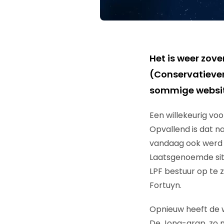
Het is weer zove
(Conservatieven
sommige websit
Een willekeurig vo
Opvallend is dat na
vandaag ook werd 
Laatsgenoemde site
LPF bestuur op te z
Fortuyn.
Opnieuw heeft de w
De Jong-grap, zo me