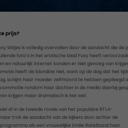
e prijs?
ny Witjes is volledig overvallen door de aandacht die de 
llende foto’s in het erotische blad Foxy heeft veroorzaakt
en en natuurlijk Internet konden er niet genoeg van krijgen.
tie heeft de blondine niet, want op de dag dat het tijd
l lag, schijnt haar moeder zelfmoord te hebben gepleegd a
e commotie rondom haar dochter in de media daarbij ges
ren krijgen maar dramatisch is het wel.
 viel af in de tweede ronde van het populaire RTL4-
aar trok de aandacht van de kijkers door achter de
programma als een vrouwelijke Emile Ratelband haar