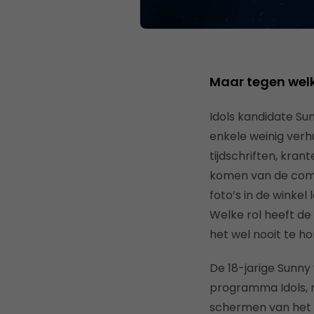
Maar tegen welk
Idols kandidate Sun
enkele weinig verhu
tijdschriften, krant
komen van de commo
foto’s in de winke
Welke rol heeft d
het wel nooit te ho
De 18-jarige Sunny
programma Idols, m
schermen van het 