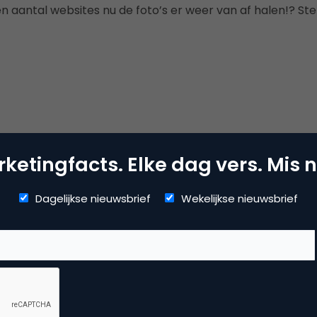
n aantal websites nu de foto’s er weer van af halen!? Ste
ketingfacts. Elke dag vers. Mis n
Dagelijkse nieuwsbrief
Wekelijkse nieuwsbrief
Kopieer link