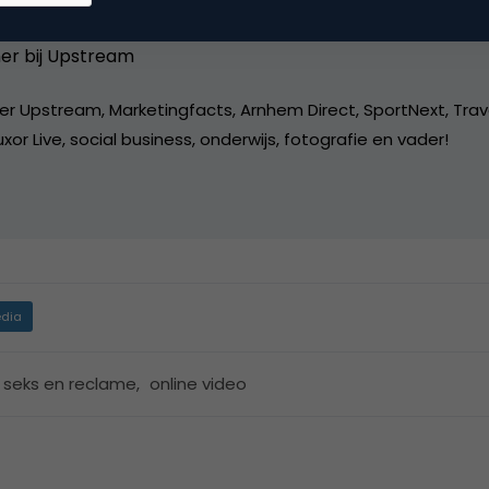
o Derksen
er bij
Upstream
er Upstream, Marketingfacts, Arnhem Direct, SportNext, Trav
xor Live, social business, onderwijs, fotografie en vader!
dia
r seks en reclame
,
online video