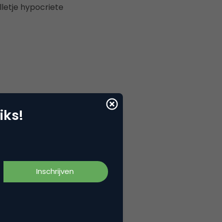
lletje hypocriete
iks!