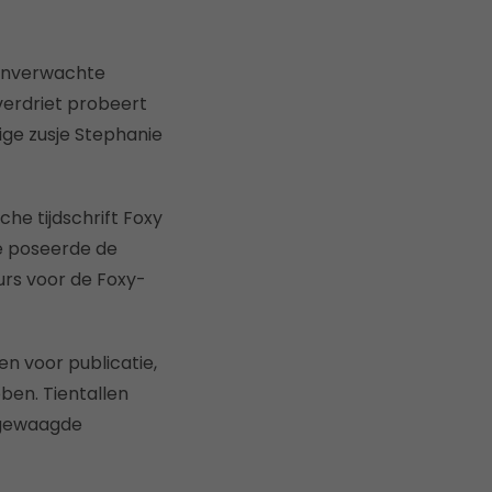
t onverwachte
verdriet probeert
ige zusje Stephanie
he tijdschrift Foxy
je poseerde de
rs voor de Foxy-
en voor publicatie,
ben. Tientallen
e gewaagde