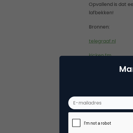
Opvallend is dat ee
lafbekken!
Bronnen:
telegraaf.nl
kicken.fm
Mar
leemhuis.nl
Deel dit artikel