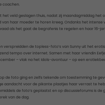
e coachen.
 uit het veld geslagen thuis, nadat zij maandagmiddag he
d van haar moeder te horen kreeg. Ondanks het intense 
waad als het gaat de begrafenis te regelen en haar 16-jar
 verspreidden de topless-foto’s van Sunny uit het erotisc
azend tempo over internet. Samen met haar vriendin Eef
ember – vlak na het Idols-avontuur – op een erotiekbeu
ig op de foto ging en zelfs tekende om toestemming te gev
ige aandacht voor de pikante plaatjes haar verrast te heb
middels de foto’s geplaatst en op discussieforums is d
prek van de dag.