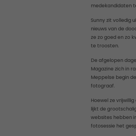
medekandidaten t
Sunny zit volledig
nieuws van de doo
ze zo goed en zo k
te troosten.
De afgelopen dagen
Magazine zich in r
Meppelse begin dec
fotograaf.
Hoewel ze vrijwill
lijkt de grootschal
websites hebben in
fotosessie het ges