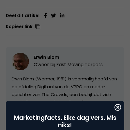
Deel dit artikel
Kopieer link
Erwin Blom
Owner bij
Fast Moving Targets
Erwin Blom (Wormer, 1961) is voormalig hoofd van
de afdeling Digitaal van de VPRO en mede-
oprichter van The Crowds, een bedrijf dat zich
specialiseert in ’social media’ en 'Fast Moving
Targets', een platform over innovatie op het
Marketingfacts. Elke dag vers. Mis
gebied van media, technologie en
niks!
communicatie.