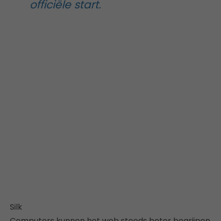
officiële start.
Silk
Computers kunnen het web steeds beter begrijpen