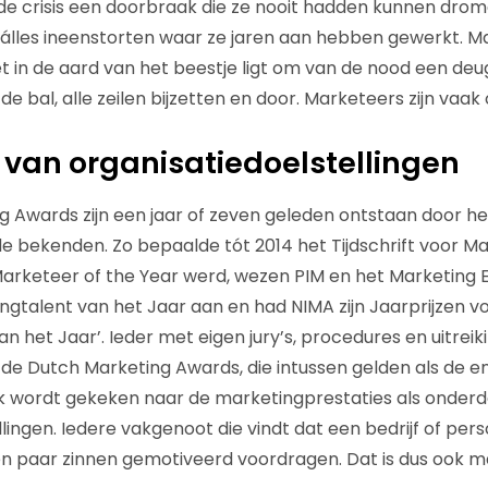
de crisis een doorbraak die ze nooit hadden kunnen dro
álles ineenstorten waar ze jaren aan hebben gewerkt. M
et in de aard van het beestje ligt om van de nood een deu
de bal, alle zeilen bijzetten en door. Marketeers zijn vaak 
van organisatiedoelstellingen
g Awards zijn een jaar of zeven geleden ontstaan door 
e bekenden. Zo bepaalde tót 2014 het Tijdschrift voor Ma
arketeer of the Year werd, wezen PIM en het Marketing 
gtalent van het Jaar aan en had NIMA zijn Jaarprijzen 
an het Jaar’. Ieder met eigen jury’s, procedures en uitreik
e Dutch Marketing Awards, die intussen gelden als de en
jk wordt gekeken naar de marketingprestaties als onderd
lingen. Iedere vakgenoot die vindt dat een bedrijf of per
en paar zinnen gemotiveerd voordragen. Dat is dus ook m