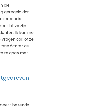
n die
nog geregeld dat
t terecht is
en dat ze zijn
klanten. Ik kan me
e vragen óók of ze
ivatie áchter de
 om te gaan met
antgedreven
de meest bekende