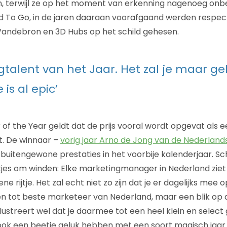
, terwijl ze op het moment van erkenning nagenoeg onb
To Go, in de jaren daaraan voorafgaand werden respecti
, Vandebron en 3D Hubs op het schild gehesen.
gtalent van het Jaar. Het zal je maar g
is al epic’
f the Year geldt dat de prijs vooral wordt opgevat als ee
et. De winnaar –
vorig jaar Arno de Jong van de Nederlands
buitengewone prestaties in het voorbije kalenderjaar. Sch
es om winden: Elke marketingmanager in Nederland ziet 
ne rijtje. Het zal echt niet zo zijn dat je er dagelijks mee
n tot beste marketeer van Nederland, maar een blik op 
illustreert wel dat je daarmee tot een heel klein en selec
ok een beetje geluk hebben met een soort magisch jaar w