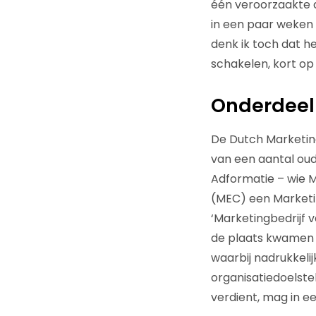
één veroorzaakte 
in een paar weken 
denk ik toch dat h
schakelen, kort op 
Onderdeel 
De Dutch Marketin
van een aantal oud
Adformatie – wie M
(MEC) een Marketin
‘Marketingbedrijf v
de plaats kwamen d
waarbij nadrukkeli
organisatiedoelstel
verdient, mag in e