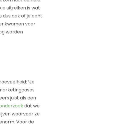
e uitreiken is wat
 dus ook of je echt
innenkwamen voor
nog worden
oeveelheid: ‘Je
e marketingcases
rs juist als een
onderzoek
dat we
rijven waarvoor ze
 enorm. Voor de