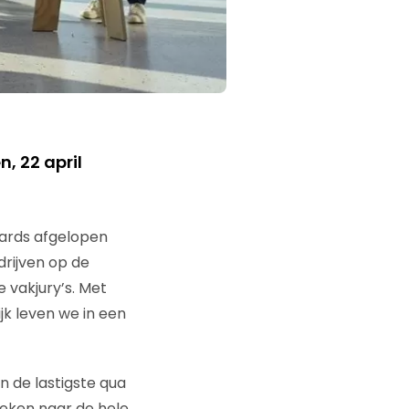
, 22 april
wards afgelopen
rijven op de
e vakjury’s. Met
jk leven we in een
n de lastigste qua
keken naar de hele