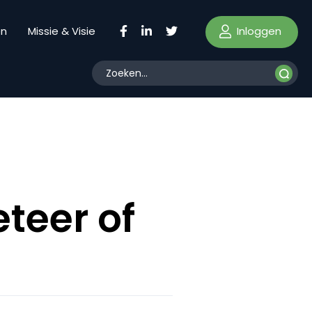
Inloggen
en
Missie & Visie
teer of