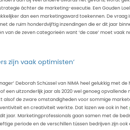
 strategie áchter de marketing-executie. Een Gouden Loeki
akkelijker dan een marketingaward toekennen. De vraag is
 met de ruim honderdvijftig inzendingen die er dit jaar b
één van de zeven categorieën want ‘de case’ moet vaak 
rs zijn vaak optimisten’
ager’ Deborah Schüssel van NIMA heel gelukkig met de h
f of een uitzonderlijk jaar als 2020 wel genoeg opvallend
ijkt alsof de zware omstandigheden voor sommige marketee
ventiviteit en creativiteit werkte. Dat lazen we ook in het
 dit jaar. Marketingprofessionals gaan samen met de bed
ftige periode en de verschillen tússen bedrijven zijn ook