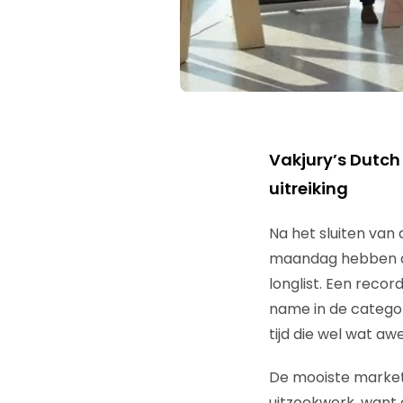
Vakjury’s Dutch
uitreiking
Na het sluiten va
maandag hebben de
longlist. Een recor
name in de categori
tijd die wel wat aw
De mooiste marketin
uitzoekwerk, want 