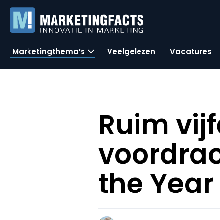
Marketingthema’s
Veelgelezen
Vacatures
Ruim vij
voordrac
the Year