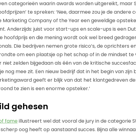
even categorieën waarin awards worden uitgereikt, maar 
hoofdprijzen’ te spreken: ‘Nee, daarmee zou je de andere 
 de Marketing Company of the Year een geweldige opsteker
. Anderzijds: juist voor start-ups en scale-ups is een D
e hoofdprijs en die mening wordt ook wel breed gedrage
nals. Die bedrijven nemen grote risico’s, de oprichters 
e rondte om een plaatsje op het schap of in de mindset te
 niet zelden bijgedaan als één van de kritische succesfa
e nog mee zit. Een nieuw bedrijf dat in het begin van zij
etingaward geeft er blijk van dat het klantgedreven den
oond te zien is een enorme opsteker.’
ild gehesen
 of fame
illustreert wel dat vooral de jury in de categori
ij scherp oog heeft op aanstaand succes. Bijna alle winna