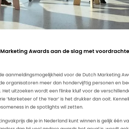
 Marketing Awards aan de slag met voordrachten
n de aanmeldingsmogelijkheid voor de Dutch Marketing A
 organisatoren meer dan hondervijftig personen en bed
d. Het uitzoeken wordt een flinke kluif voor de verschillend
e ‘Marketeer of the Year’ is het drukker dan ooit. Kenneli
esomeness in de spotlights wil zetten.
gvakprijs die je in Nederland kunt winnen is gelijk één va
anders dan bij veel andere awards het geval is, wordt ge