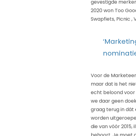
gevestigde merken
2020 won Too Good 
Swapfiets, Picnic 
‘Marketin
nominatie 
Voor de Marketeer o
maar dat is het ni
echt beloond voor 
we daar geen doekj
graag terug in dát e
worden uitgeroepe
die van vóór 2015, 
behoort. Je moet o