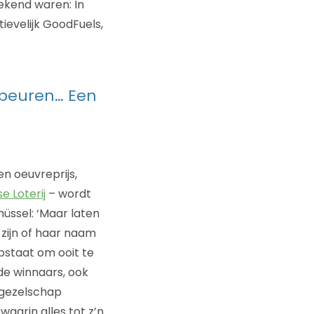
ekend waren: In
evelijk GoodFuels,
ebeuren… Een
n oeuvreprijs,
e Loterij
– wordt
üssel: ‘Maar laten
zijn of haar naam
 opstaat om ooit te
de winnaars, ook
t gezelschap
aarin alles tot z’n