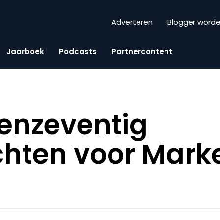
Adverteren
Blogger word
Jaarboek
Podcasts
Partnercontent
fenzeventig
hten voor Marke