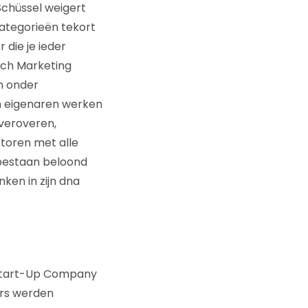
Schüssel weigert
categorieën tekort
 die je ieder
utch Marketing
n onder
en eigenaren werken
 veroveren,
ctoren met alle
n bestaan beloond
ken in zijn dna
e Start-Up Company
ars werden