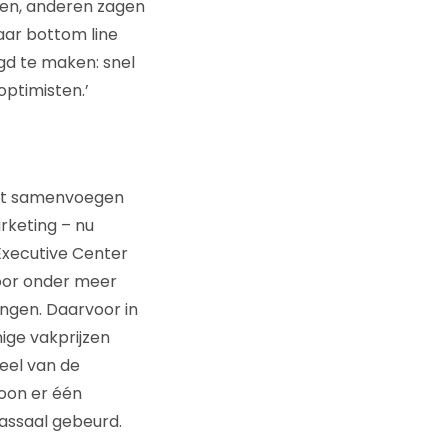
men, anderen zagen
aar bottom line
gd te maken: snel
optimisten.’
het samenvoegen
rketing – nu
Executive Center
voor onder meer
ingen. Daarvoor in
ige vakprijzen
eel van de
soon er één
assaal gebeurd.