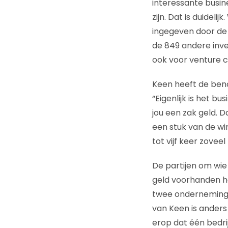
interessante busin
zijn. Dat is duideli
ingegeven door de 
de 849 andere inve
ook voor venture c
Keen heeft de beno
“Eigenlijk is het b
jou een zak geld. D
een stuk van de win
tot vijf keer zove
De partijen om wie 
geld voorhanden he
twee ondernemingen
van Keen is anders
erop dat één bedrij