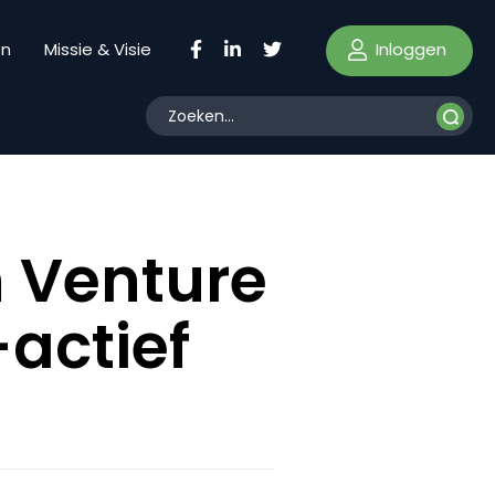
Inloggen
en
Missie & Visie
 Venture
-actief