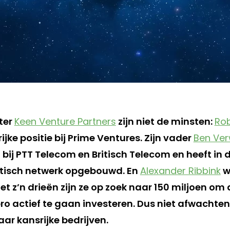
ter
Keen Venture Partners
zijn niet de minsten:
Ro
jke positie bij Prime Ventures. Zijn vader
Ben Ve
ij PTT Telecom en Britisch Telecom en heeft in d
ntisch netwerk opgebouwd. En
Alexander Ribbink
w
 z’n drieën zijn ze op zoek naar 150 miljoen om
pro actief te gaan investeren. Dus niet afwachten
aar kansrijke bedrijven.