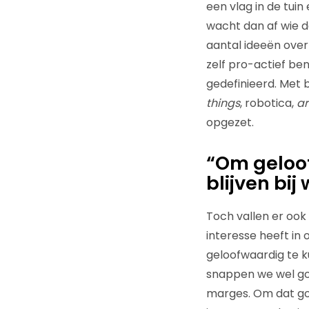
een vlag in de tui
wacht dan af wie 
aantal ideeën over
zelf pro-actief be
gedefinieerd. Met b
things
, robotica,
ar
opgezet.
“Om geloof
blijven bij
Toch vallen er ook 
interesse heeft in o
geloofwaardig te ku
snappen we wel goe
marges. Om dat goe