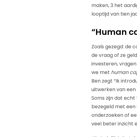
maken, 3 het aardi
looptijd van tien ja
“Human cap
Zoals gezegd: de c
de vraag of ze gel
investeren, vragen
we met
human capi
Ben zegt “Ik introd
uitwerken van een f
Soms zijn dat echt
bezegeld met een i
onderzoeken of een
veel beter inzicht