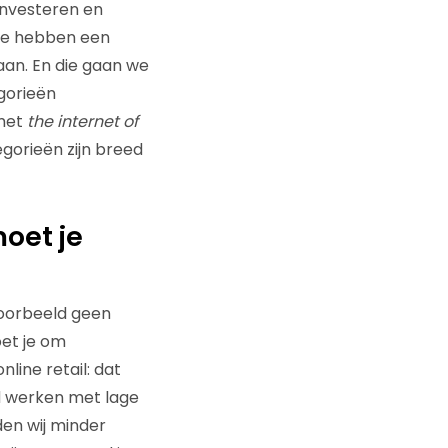
 investeren en
 We hebben een
aan. En die gaan we
gorieën
 met
the internet of
egorieën zijn breed
oet je
jvoorbeeld geen
oet je om
line retail: dat
d werken met lage
den wij minder