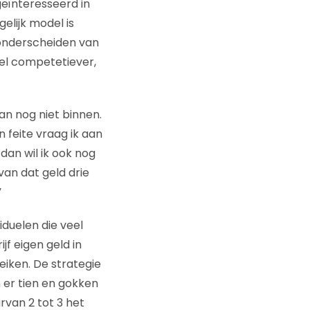
eïnteresseerd in
gelijk model is
 onderscheiden van
eel competetiever,
an nog niet binnen.
n feite vraag ik aan
dan wil ik ook nog
van dat geld drie
”
iduelen die veel
f eigen geld in
iken. De strategie
n er tien en gokken
arvan 2 tot 3 het