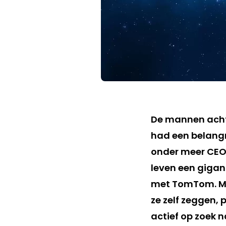
De mannen ach
had een belangri
onder meer CEO b
leven een giga
met TomTom. Met
ze zelf zeggen, 
actief op zoek n