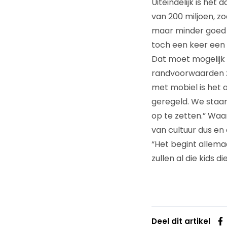
Uiteindelijk is het
van 200 miljoen, zo
maar minder goed i
toch een keer een 
Dat moet mogelijk z
randvoorwaarden zi
met mobiel is het 
geregeld. We staan
op te zetten.” Waar
van cultuur dus en 
“Het begint allema
zullen al die kids d
Deel dit artikel