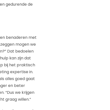
llen gedurende de
ijven benaderen met
wij zeggen mogen we
en?” Dat bedoelen
 hulp kan zijn dat
p bij het praktisch
ting expertise in.
ls alles goed gaat
nger en beter
n. “Dus we krijgen
t graag willen.”