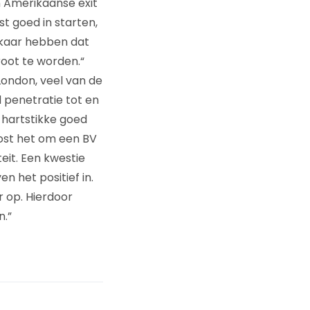
en Amerikaanse exit
st goed in starten,
lkaar hebben dat
root te worden.“
 London, veel van de
 penetratie tot en
 hartstikke goed
kost het om een BV
eit. Een kwestie
n het positief in.
 op. Hierdoor
n.”