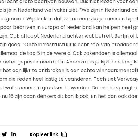
 doel echt grote bedrijven bouwen. Dus niet kiezen voor e
als je in Nederland wel vaker ziet. “We zijn in Nederland be
n groeien. Wij denken dat we nu een clubje mensen bij e
paar bedrijven in Europa of Nederland kan helpen heel g
ijn. Ook al loopt Nederland achter wat betreft Berlijn of
jn goed. “Onze infrastructuur is echt top: van broadband
allemaal de top 5 in de wereld. Ook zakendoen is allemaal
 beter gepositioneerd dan Amerika als je kijkt hoe lang 
 het aan lijkt te ontbreken is een echte winnaarsmentalit
om die reden heel lastig te veanderen. Toch ziet Verwaaye
al wat opener en grootser te worden. De media springt er
ie nu 16 zijn gaan denken: dit kan ik ook. En het dan ook doe
Kopieer link