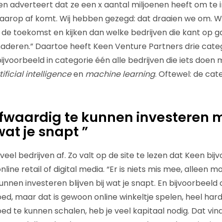
n en adverteert dat ze een x aantal miljoenen heeft om te
daarop af komt. Wij hebben gezegd: dat draaien we om.
 de toekomst en kijken dan welke bedrijven die kant op g
naderen.” Daartoe heeft Keen Venture Partners drie cate
ijvoorbeeld in categorie één alle bedrijven die iets doen
tificial intelligence
en
machine learning
. Oftewel: de cat
waardig te kunnen investeren m
 wat je snapt ”
veel bedrijven af. Zo valt op de site te lezen dat Keen bi
nline retail of digital media. “Er is niets mis mee, alleen m
nnen investeren blijven bij wat je snapt. En bijvoorbeeld on
d, maar dat is gewoon online winkeltje spelen, heel har
d te kunnen schalen, heb je veel kapitaal nodig. Dat vin