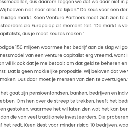
essmodellen, dus daarom zeggen we dat we daar niet in g
jk. Wij hoeven niet naar alles te kijken.” De keus voor een der
huidige markt. Keen Venture Partners moet zich zien te
steerders die Europa op dit moment telt. “De markt is v
apitalists, dus je moet keuzes maken.”
digde 150 miljoen waarmee het bedrijf aan de slag wil ga
usinessmodel van een venture capitalist erg vreemd, want i
an wil ik ook dat je me betaalt om dat geld te beheren en 
st. Dat is geen makkelijke propositie. Wij beloven dat we 
el maken. Dus daar moet je mensen van zien te overtuigen.
het gaat zijn pensioenfondsen, banken, bedrijven en indiv
bben. Om hen over de streep te trekken, heeft het bedrij
 gestoken, waarmee het wil laten zien wat het kan bere
 dan die van veel traditionele investeerders. Die probere
f het redt. Keen kiest voor minder risico: 10 bedrijven, wa