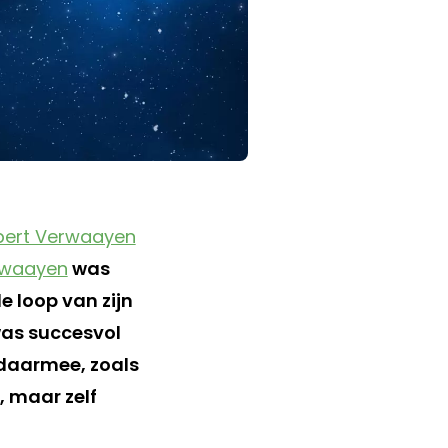
bert Verwaayen
rwaayen
was
e loop van zijn
as succesvol
 daarmee, zoals
, maar zelf