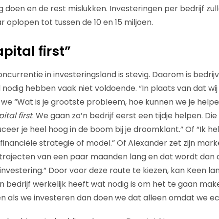
g doen en de rest mislukken. Investeringen per bedrijf zu
ar oplopen tot tussen de 10 en 15 miljoen.
ital first”
oncurrentie in investeringsland is stevig. Daarom is bedr
d nodig hebben vaak niet voldoende. “In plaats van dat 
 we “Wat is je grootste probleem, hoe kunnen we je help
tal first
. We gaan zo’n bedrijf eerst een tijdje helpen. Die
uceer je heel hoog in de boom bij je droomklant.” Of “Ik hel
inanciële strategie of model.” Of Alexander zet zijn marke
 trajecten van een paar maanden lang en dat wordt dan a
nvestering.” Door voor deze route te kiezen, kan Keen la
 bedrijf werkelijk heeft wat nodig is om het te gaan make
 en als we investeren dan doen we dat alleen omdat we ech