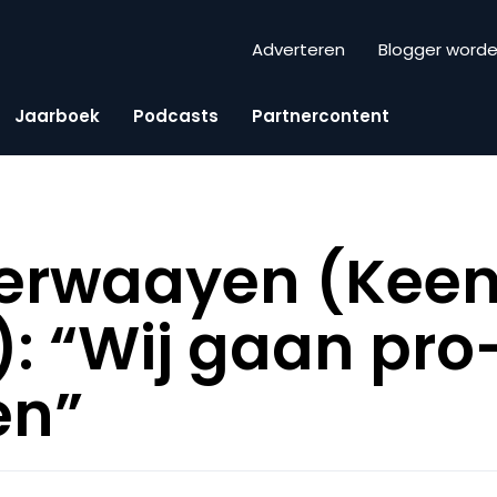
Adverteren
Blogger word
Jaarboek
Podcasts
Partnercontent
Verwaayen (Keen
): “Wij gaan pro
en”