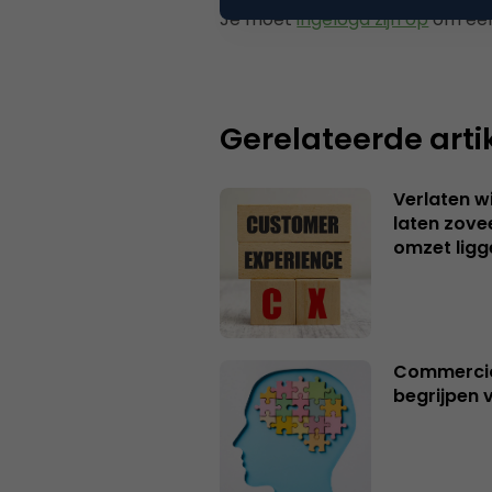
Je moet
ingelogd zijn op
om een
Gerelateerde arti
Verlaten 
laten zov
omzet ligg
Commerciël
begrijpen 