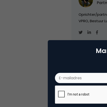
Partn
Oprichter/partn
VPRO, Bestuur Lu
Mar
Categorie
CR
Tags
cus
Plaats reactie