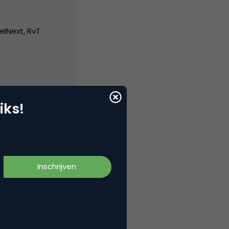
elNext, RvT
iks!