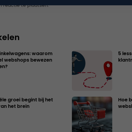
 reactie te plaatsen.
kelen
winkelwagens: waarom
5 les
eel webshops bewezen
klant
en?
e groei begint bij het
Hoe b
van het brein
websh