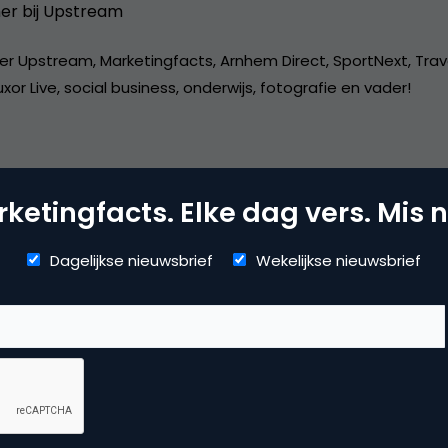
er bij
Upstream
er Upstream, Marketingfacts, Arnhem Direct, SportNext, Trav
xor Live, social business, onderwijs, fotografie en vader!
ketingfacts. Elke dag vers. Mis n
M, Loyalty & CX
Dagelijkse nieuwsbrief
Wekelijkse nieuwsbrief
tomer service