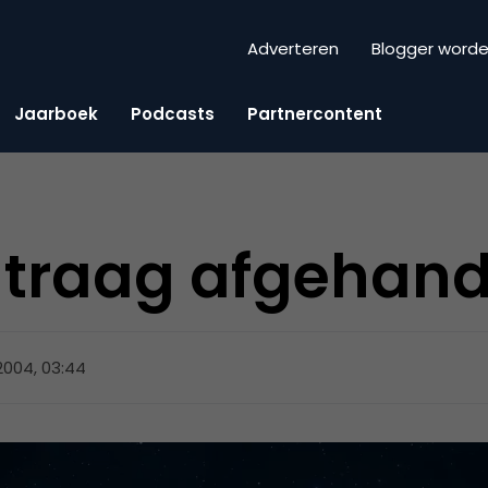
Adverteren
Blogger word
Jaarboek
Podcasts
Partnercontent
 traag afgehand
 2004, 03:44