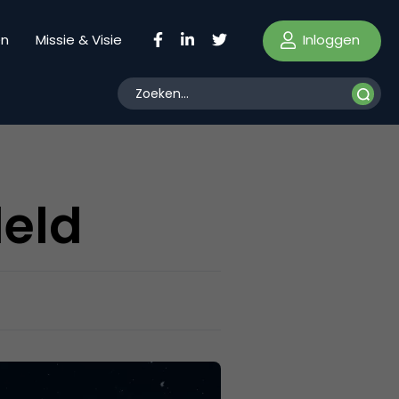
Inloggen
en
Missie & Visie
eld