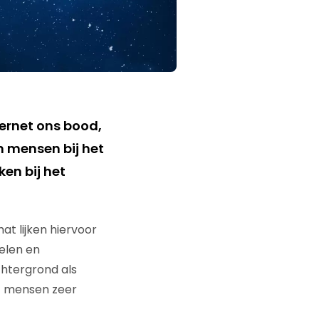
ternet ons bood,
n mensen bij het
en bij het
at lijken hiervoor
selen en
achtergrond als
et mensen zeer