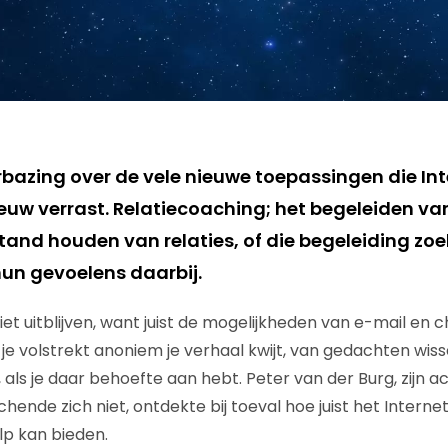
rbazing over de vele nieuwe toepassingen die In
uw verrast. Relatiecoaching; het begeleiden va
and houden van relaties, of die begeleiding zoek
un gevoelens daarbij.
iet uitblijven, want juist de mogelijkheden van e-mail en ch
 je volstrekt anoniem je verhaal kwijt, van gedachten wis
, als je daar behoefte aan hebt. Peter van der Burg, zijn 
hende zich niet, ontdekte bij toeval hoe juist het Intern
p kan bieden.