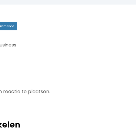
mmerce
usiness
 reactie te plaatsen.
kelen