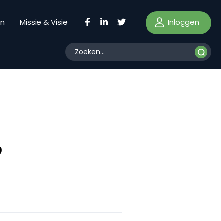
Inloggen
en
Missie & Visie
?