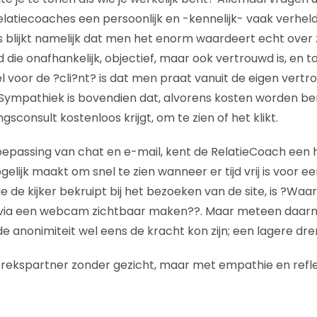
latiecoaches een persoonlijk en -kennelijk- vaak verhel
es blijkt namelijk dat men het enorm waardeert echt over 
die onafhankelijk, objectief, maar ook vertrouwd is, en 
 voor de ?cli?nt? is dat men praat vanuit de eigen vert
. Sympathiek is bovendien dat, alvorens kosten worden b
sconsult kostenloos krijgt, om te zien of het klikt.
epassing van chat en e-mail, kent de RelatieCoach een h
elijk maakt om snel te zien wanneer er tijd vrij is voor e
 de kijker bekruipt bij het bezoeken van de site, is ?Waa
via een webcam zichtbaar maken??. Maar meteen daarna 
 de anonimiteit wel eens de kracht kon zijn; een lagere d
rekspartner zonder gezicht, maar met empathie en reflect