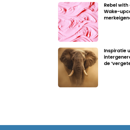
Rebel with
Wake-upca
merkeigen
Inspiratie 
intergener
de ‘verget