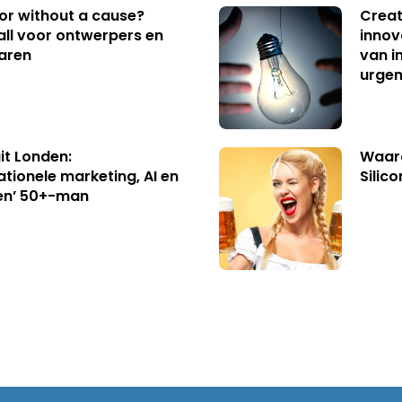
 or without a cause?
Creat
ll voor ontwerpers en
innov
aren
van i
urgen
uit Londen:
Waaro
ationele marketing, AI en
Silico
en’ 50+-man