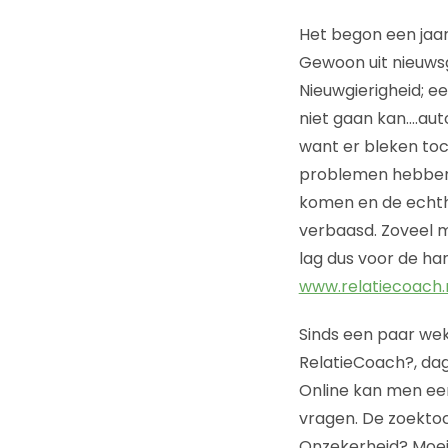
Het begon een jaar 
Gewoon uit nieuwsg
Nieuwgierigheid; e
niet gaan kan….aut
want er bleken toch
problemen hebben i
komen en de echth
verbaasd. Zoveel 
lag dus voor de han
www.relatiecoach.
Sinds een paar wek
RelatieCoach?, dag
Online kan men een
vragen. De zoektoch
Onzekerheid? Moeite