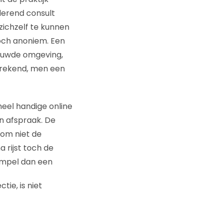
derend consult
zichzelf te kunnen
toch anoniem. Een
rouwde omgeving,
erekend, men een
eel handige online
en afspraak. De
rom niet de
rijst toch de
rempel dan een
ie, is niet