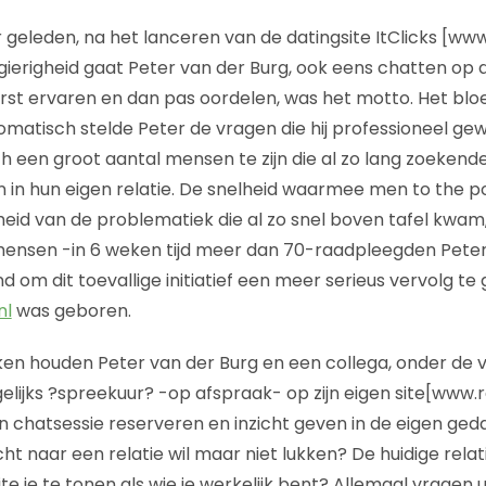
geleden, na het lanceren van de datingsite ItClicks [www.i
ierigheid gaat Peter van der Burg, ook eens chatten op d
erst ervaren en dan pas oordelen, was het motto. Het blo
omatisch stelde Peter de vragen die hij professioneel gew
 een groot aantal mensen te zijn die al zo lang zoekende 
n hun eigen relatie. De snelheid waarmee men to the po
eid van de problematiek die al zo snel boven tafel kwa
mensen -in 6 weken tijd meer dan 70-raadpleegden Peter
d om dit toevallige initiatief een meer serieus vervolg te
nl
was geboren.
en houden Peter van der Burg en een collega, onder de 
elijks ?spreekuur? -op afspraak- op zijn eigen site[www.r
 chatsessie reserveren en inzicht geven in de eigen ged
t naar een relatie wil maar niet lukken? De huidige relat
 je te tonen als wie je werkelijk bent? Allemaal vragen ui