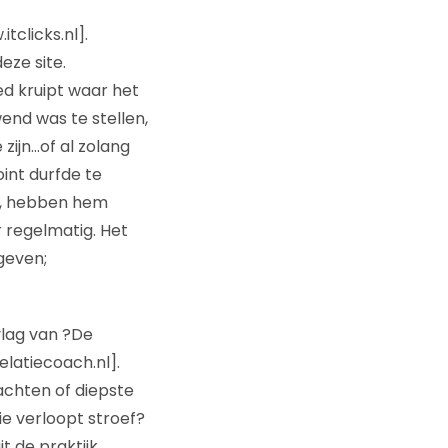
tclicks.nl].
eze site.
ed kruipt waar het
end was te stellen,
zijn…of al zolang
int durfde te
m, hebben hem
 regelmatig. Het
 geven;
vlag van ?De
elatiecoach.nl].
achten of diepste
ie verloopt stroef?
t de praktijk