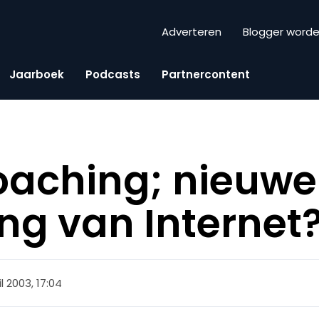
Adverteren
Blogger word
Jaarboek
Podcasts
Partnercontent
oaching; nieuwe
ng van Internet
l 2003, 17:04