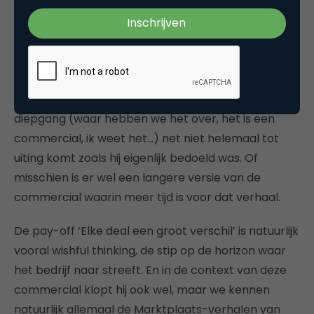
komt in 30 seconden. Pas bij de derde keer kijken
zag ik wat ze bedoelen in het persbericht: de trein
wordt steeds langer door uitbreidingen in de loop
der jaren. Ook zonder dat aspect klopt het concept
nog steeds en komt de boodschap wel over, maar
toch vind ik het zonde dat deze emotionele
diepgang (waar hebben we het over, het is een
commercial, ik weet het…) net niet helemaal tot
uiting komt zoals hij eigenlijk bedoeld was. Of
misschien is er wel een langere versie van de
commercial waarin meer tijd is voor dat verhaal.
De pay-off ‘Elke deal een groot verschil’ is natuurlijk
vooral wishful thinking, de stip op de horizon waar
het bedrijf naar streeft. En in de context van deze
commercial klopt hij ook wel, maar we kennen
natuurlijk allemaal de Marktplaats-verhalen van