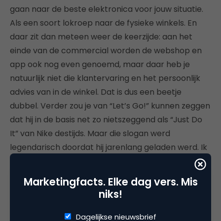
gaan naar de beste elektronica voor jouw situatie.
Als een soort lokroep naar de fysieke winkels. En
daar zit dan meteen weer de keerzijde: aan het
einde van de commercial worden de webshop en
app ook nog even genoemd, maar daar heb je
natuurlijk niet die klantervaring en het persoonlijk
advies van in de winkel. Dat is dus een beetje
dubbel. Verder zou je van “Let’s Go!” kunnen zeggen
dat hij in de basis net zo nietszeggend als “Just Do
It” van Nike destijds. Maar die slogan werd
legendarisch doordat hij jarenlang geladen werd. Ik
neem aan dat dit ook de intentie is van MediaMarkt.
Marketingfacts. Elke dag vers. Mis
De inhoud van de commercial is vrij intens. Er
niks!
gebeurt van alles. Het is snel gemonteerd,
waardoor je niet echt de kans krijgt om te beseffen
Dagelijkse nieuwsbrief