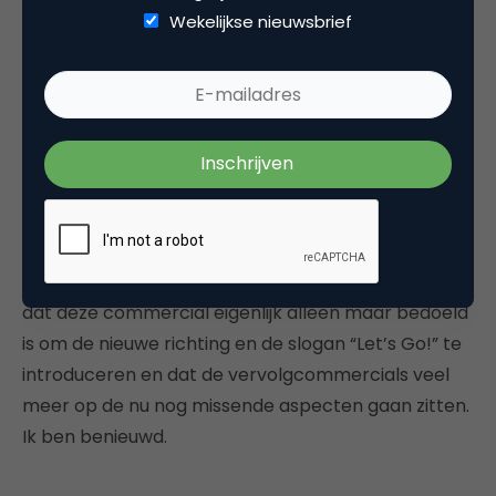
wat je nu precies ziet. Maar goed, met een flink
Wekelijkse nieuwsbrief
mediabudget kun je de commercial heel vaak
voorbij laten komen, zodat kijkers het plaatje
uiteindelijk wel bij elkaar zullen puzzelen.
Toch vind ik dat die persoonlijke aandacht en die
klantervaring nog niet echt in deze commercial
zitten. Op de massage gun na dan, want dat is een
vrij bijzondere klantervaring die wordt gerealiseerd
met persoonlijke aandacht. Nu stel ik me zo voor
dat deze commercial eigenlijk alleen maar bedoeld
is om de nieuwe richting en de slogan “Let’s Go!” te
introduceren en dat de vervolgcommercials veel
meer op de nu nog missende aspecten gaan zitten.
Ik ben benieuwd.