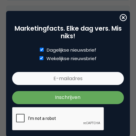
R.Berentsen
Marketingfacts. Elke dag vers. Mis
niks!
Vreselijke reclame. Zo irritant dat ik voor de
Dagelijkse nieuwsbrief
eerste maal een site gezocht heb waar ik dit
kan melden. Mijn partner en ik vliegen naar de
Wekelijkse nieuwsbrief
AB. om het geluid uit te schakelen. Echt super
irritant. Nooit geen ASR voor mij/ons
3 juli 2016 om 18:16
J. Garstman