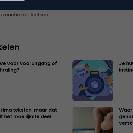
 reactie te plaatsen.
kelen
 we voor vooruitgang of
Je hu
hraling?
insti
 prima teksten, maar dat
Waaro
t het moeilijkste deel
genoe
versc