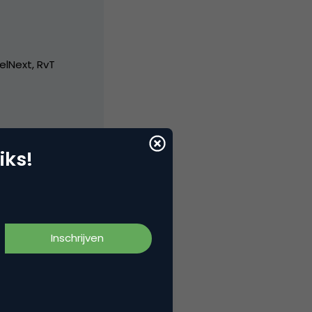
elNext, RvT
iks!