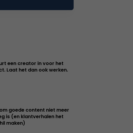
urt een creator in voor het
nct. Laat het dan ook werken.
m goede content niet meer
g is (en klantverhalen het
hil maken)