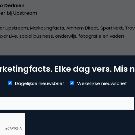
o Derksen
er bij
Upstream
er Upstream, Marketingfacts, Arnhem Direct, SportNext, Trav
xor Live, social business, onderwijs, fotografie en vader!
ketingfacts. Elke dag vers. Mis n
Dagelijkse nieuwsbrief
Wekelijkse nieuwsbrief
ntentmarketing & Storytelling
ine pr & branding