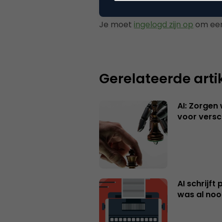
Plaats reactie
Je moet
ingelogd zijn op
om een
Gerelateerde arti
AI: Zorgen
voor versc
AI schrijft
was al nooi