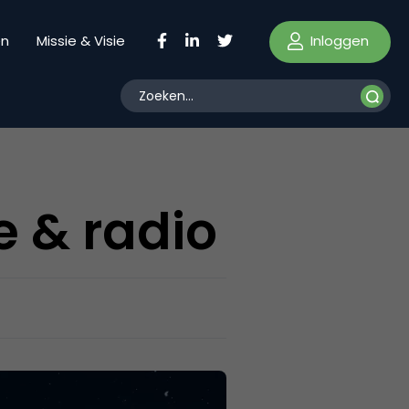
Inloggen
en
Missie & Visie
e & radio