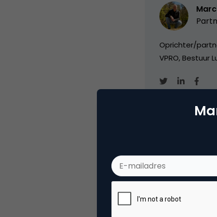
Marc
Partn
Oprichter/partn
VPRO, Bestuur Lu
Mar
Categorie
Co
Tags
onl