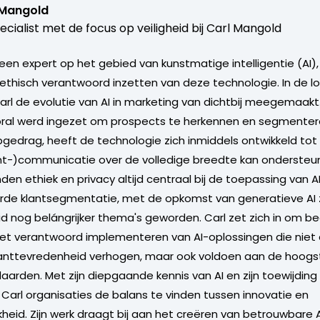
 Mangold
ecialist met de focus op veiligheid bij Carl Mangold
 een expert op het gebied van kunstmatige intelligentie (AI)
 ethisch verantwoord inzetten van deze technologie. In de lo
Carl de evolutie van AI in marketing van dichtbij meegemaakt
oral werd ingezet om prospects te herkennen en segmenter
opgedrag, heeft de technologie zich inmiddels ontwikkeld tot
nt-)communicatie over de volledige breedte kan ondersteun
en ethiek en privacy altijd centraal bij de toepassing van A
e klantsegmentatie, met de opkomst van generatieve AI zij
 nog belángrijker thema's geworden. Carl zet zich in om bed
het verantwoord implementeren van AI-oplossingen die niet 
klanttevredenheid verhogen, maar ook voldoen aan de hoogs
aarden. Met zijn diepgaande kennis van AI en zijn toewijding 
t Carl organisaties de balans te vinden tussen innovatie en
kheid. Zijn werk draagt bij aan het creëren van betrouwbare