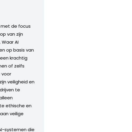
, met de focus
op van zijn
. Waar AI
en op basis van
 een krachtig
en of zelfs
I voor
n veiligheid en
rijven te
alleen
te ethische en
aan veilige
 AI-systemen die