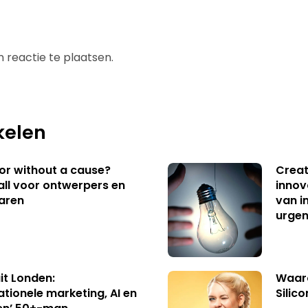
 reactie te plaatsen.
kelen
 or without a cause?
Creat
ll voor ontwerpers en
innov
aren
van i
urgen
uit Londen:
Waaro
ationele marketing, AI en
Silico