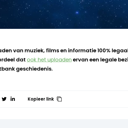
den van muziek, films en informatie 100% legaal 
ordeel dat
ook het uploaden
ervan een legale bezig
tbank geschiedenis.
Kopieer link