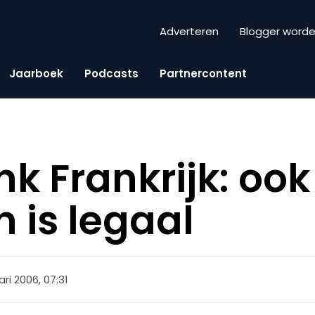
Adverteren
Blogger word
Jaarboek
Podcasts
Partnercontent
k Frankrijk: ook
 is legaal
ari 2006, 07:31