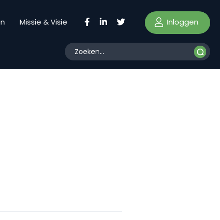
Inloggen
en
Missie & Visie