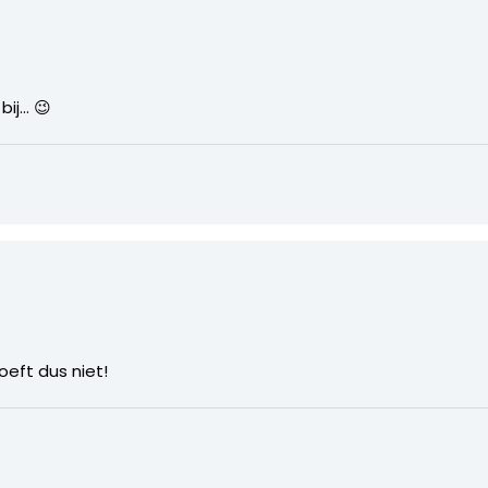
bij… 😉
oeft dus niet!