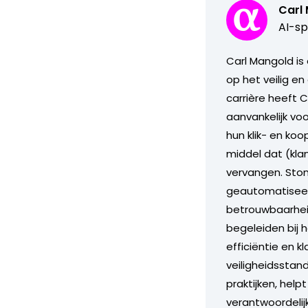
Carl
AI-sp
Carl Mangold is
op het veilig en
carrière heeft 
aanvankelijk vo
hun klik- en ko
middel dat (kla
vervangen. Stond
geautomatiseerd
betrouwbaarheid
begeleiden bij 
efficiëntie en 
veiligheidsstand
praktijken, help
verantwoordelij