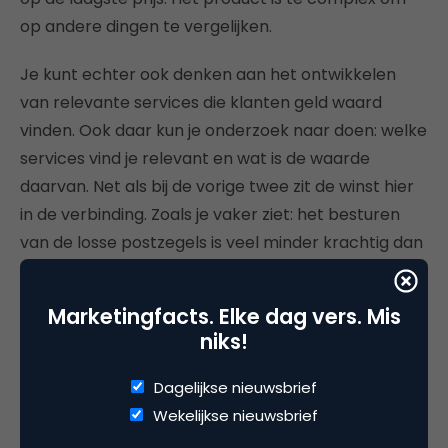
op andere dingen te vergelijken.
Je kunt echter ook denken aan het ontwikkelen
van relevante services die klanten geld waard
vinden. Ook daar kun je onderzoek naar doen: welke
services vind je relevant en wat is de waarde
daarvan. Net als bij de vorige twee zit de winst hier
in de verbinding. Zoals je vaker ziet: het besturen
van de losse postzegels is veel minder krachtig dan
wanneer je steeds het hele postzegel vel voor ogen
houdt.
Marketingfacts. Elke dag vers. Mis
niks!
5 tips om aan de slag te gaan
Dagelijkse nieuwsbrief
Meet welke service-elementen klanten echt
Wekelijkse nieuwsbrief
belangrijk vinden.