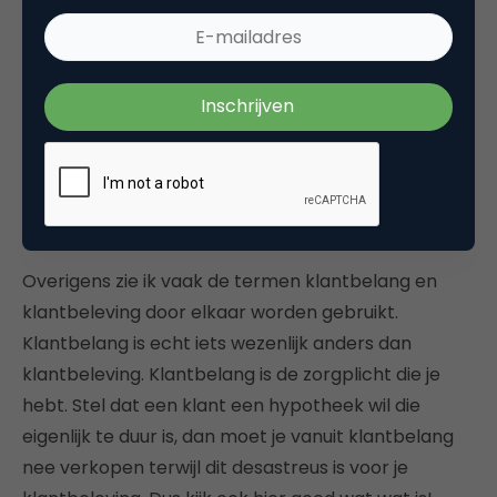
Vertaal de merkwaarden naar de service en
prijs die je biedt.
Gebruik de relevante servicebelevingscores in je
merkbelevinguitingen.
Koppel je prijsstelling aan de elementen die
klanten belangrijk vinden.
Vertaal een producteigenschap naar een
klantrelevante eigenschap (die ik ook snap).
Overigens zie ik vaak de termen klantbelang en
klantbeleving door elkaar worden gebruikt.
Klantbelang is echt iets wezenlijk anders dan
klantbeleving. Klantbelang is de zorgplicht die je
hebt. Stel dat een klant een hypotheek wil die
eigenlijk te duur is, dan moet je vanuit klantbelang
nee verkopen terwijl dit desastreus is voor je