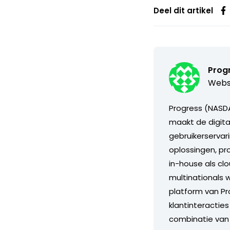
Deel dit artikel
Prog
Webs
Progress (NASDA
maakt de digita
gebruikerservar
oplossingen, pr
in-house als cl
multinationals w
platform van Pr
klantinteractie
combinatie van 