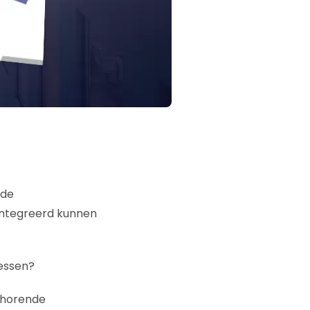
 de
ïntegreerd kunnen
essen?
ehorende