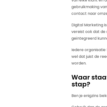
van elke klant en 
gebruikmaking van 
contact naar omzet
Digital Marketing 
vereist ook dat de
geïntegreerd kunne
Iedere organisatie
wel dat juist de r
worden.
Waar staat
stap?
Ben je enigzins b