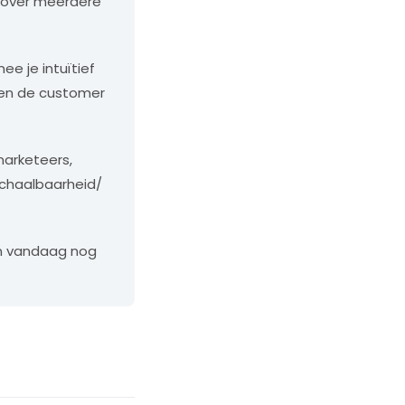
n over meerdere
ee je intuïtief
t en de customer
marketeers,
schaalbaarheid/
n vandaag nog