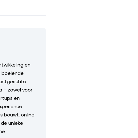
ntwikkeling en
m boeiende
lantgerichte
a – zowel voor
artups en
experience
s bouwt, online
 de unieke
che