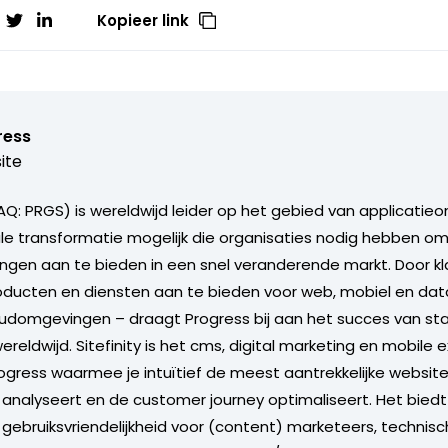
Kopieer link
ress
ite
Q: PRGS) is wereldwijd leider op het gebied van applicatieo
le transformatie mogelijk die organisaties nodig hebben o
ingen aan te bieden in een snel veranderende markt. Door k
oducten en diensten aan te bieden voor web, mobiel en dat
oudomgevingen – draagt Progress bij aan het succes van st
ereldwijd. Sitefinity is het cms, digital marketing en mobile 
ogress waarmee je intuïtief de meest aantrekkelijke website
s analyseert en de customer journey optimaliseert. Het biedt
gebruiksvriendelijkheid voor (content) marketeers, technis