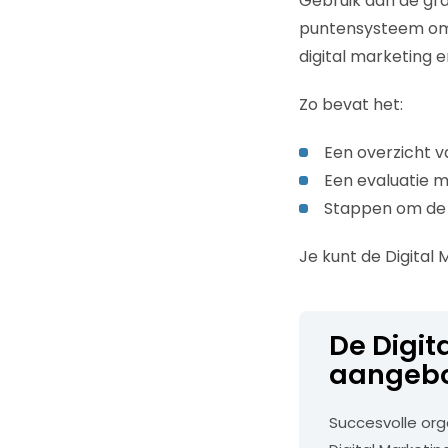
Gebruik dan de gra
puntensysteem om t
digital marketing 
Zo bevat het:
Een overzicht v
Een evaluatie m
Stappen om de d
Je kunt de Digital
De Digit
aangebo
Succesvolle org