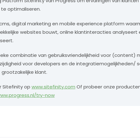
ng Platform Sitefinity van Progress om ervaringen van klante
 te optimaliseren.
n cms, digital marketing en mobile experience platform waarm
kkelijke websites bouwt, online klantinteracties analyseer
seert.
ieke combinatie van gebruiksvriendelijkheid voor (content) 
zijdigheid voor developers en de integratiemogelijkheden/ 
 grootzakelijke klant.
 Sitefinity op
www.sitefinity.com
Of probeer onze producte
www.progress.nl/try-now