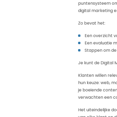
puntensysteem om t
digital marketing 
Zo bevat het:
Een overzicht v
Een evaluatie m
Stappen om de d
Je kunt de Digital
Klanten willen rel
hun keuze: web, mo
je boeiende conten
verwachten een cons
Het uiteindelijke d