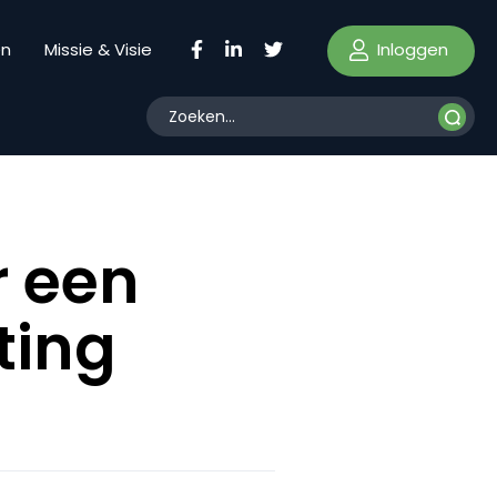
Inloggen
en
Missie & Visie
r een
ting