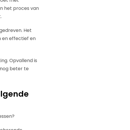
 moet met
en het proces van
.
 gedreven. Het
 en effectief en
ing. Opvallend is
 nog beter te
olgende
essen?