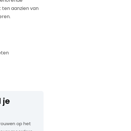
behorende
t ten aanzien van
eren.
eten
 je
trouwen op het