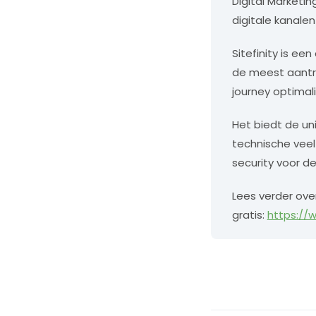
Digital Marketi
digitale kanalen
Sitefinity is ee
de meest aantre
journey optimali
Het biedt de un
technische veel
security voor de
Lees verder over
gratis:
https://