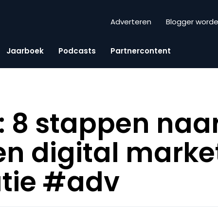
Adverteren
Blogger word
Jaarboek
Podcasts
Partnercontent
: 8 stappen naa
n digital marke
tie #adv