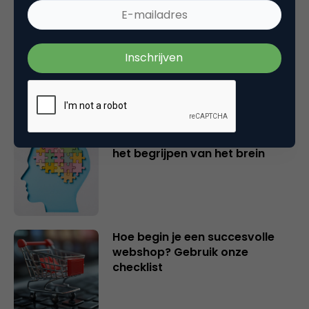
5 lessen uit miljoenen
klantreisanalyses
Commerciële groei begint bij
het begrijpen van het brein
Hoe begin je een succesvolle
webshop? Gebruik onze
checklist