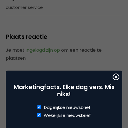
customer service
Plaats reactie
Je moet
ingelogd zijn op
om een reactie te
plaatsen.
Marketingfacts. Elke dag vers. Mis
Gerelateerde artikelen
niks!
Verlaten winkelwagens:
Dagelijkse nieuwsbrief
waarom laten zoveel webshops
Wekelijkse nieuwsbrief
bewezen omzet liggen?