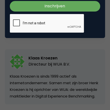
Deel dit artikel
Kopieer link
Klaas Kroezen
Directeur bij
WUA B.V.
Klaas Kroezen is sinds 1999 actief als
internetondernemer. Samen met zijn broer Henk
Kroezen is hij oprichter van WUA: de wereldwijde
marktleider in Digital Experience Benchmarking.