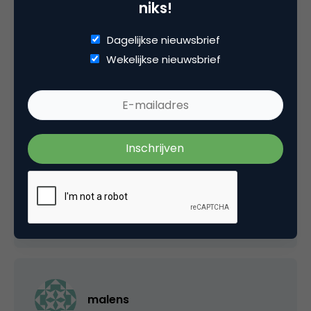
niks!
15 februari 2008 om 11:49
Dagelijkse nieuwsbrief
Wekelijkse nieuwsbrief
Raimo
Ik zie die unbundling van de waardeketen wel
gebeuren. Spannend hoor zo een
waardeketen die met “APIs” aan elkaar hangt.
15 februari 2008 om 21:45
malens