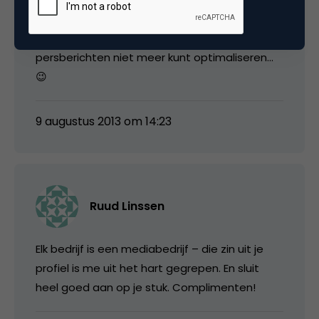
links’ hoort ook bestraft te worden. Wat
natuurlijk niet wil zeggen dat je nu ineens je
persberichten niet meer kunt optimaliseren…
😉
9 augustus 2013 om 14:23
Ruud Linssen
Elk bedrijf is een mediabedrijf – die zin uit je
profiel is me uit het hart gegrepen. En sluit
heel goed aan op je stuk. Complimenten!