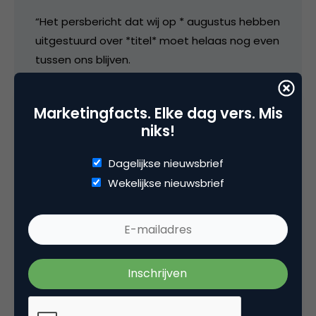
“Het persbericht dat wij op * augustus hebben
uitgestuurd over *titel* moet helaas nog even
tussen ons blijven.
Het mag nog NIET gepubliceerd worden.”
Marketingfacts. Elke dag vers. Mis
Gelukkig maar.
niks!
Dagelijkse nieuwsbrief
9 augustus 2013 om 09:13
Wekelijkse nieuwsbrief
Hardcopy
Wederom een terechte maatregel. Alles wat
ruikt naar ‘onnatuurlijk gebruik van keywords en